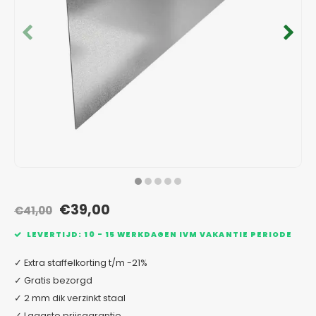
Verzinkt staal plantenbakken
Toeb
Modul
Planc
Kera
Bloe
In-Lite Ready opzetranden
Bloe
Pizz
Verfs
Buit
€39,00
€41,00
LEVERTIJD: 10 - 15 WERKDAGEN IVM VAKANTIE PERIODE
✓ Extra staffelkorting t/m -21%
✓ Gratis bezorgd
✓ 2 mm dik verzinkt staal
✓ Laagste prijsgarantie