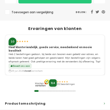
Toevoegen aan vergelijking
DELEN:
Ervaringen van klanten
10
★★★★★
Heel klantvriendelijk, goede service, meedenkend en mooie
kwaliteit
G
Heb 2 bestellingen gedaan, bij beide van tevoren even gebeld voor advies, en
beide keren heel goed geholpen en geadviseerd. Mijn bestellingen zijn volgens
afspraak geleverd. Ook prettige ervaring met de vervoerders bij aflevering. Top!
Beveelt ons aan
29 jul. 2026
Annet
Gorinchem
★★★★★
9,4
332 beoordelingen
Productomschrijving