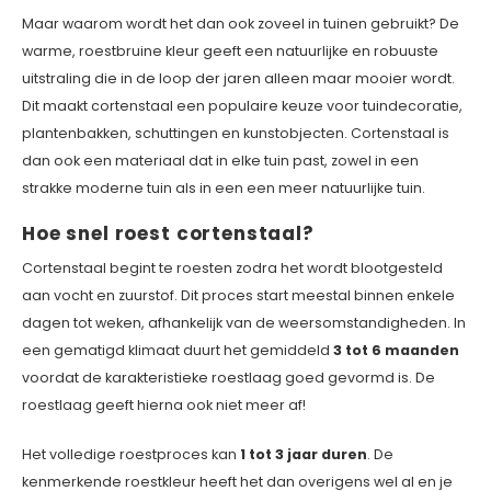
Maar waarom wordt het dan ook zoveel in tuinen gebruikt? De
warme, roestbruine kleur geeft een natuurlijke en robuuste
uitstraling die in de loop der jaren alleen maar mooier wordt.
Dit maakt cortenstaal een populaire keuze voor tuindecoratie,
plantenbakken, schuttingen en kunstobjecten.
Cortenstaal is
dan ook een materiaal dat in elke tuin past, zowel in een
strakke moderne tuin als in een een meer natuurlijke tuin.
Hoe snel roest cortenstaal?
Cortenstaal begint te roesten zodra het wordt blootgesteld
aan vocht en zuurstof. Dit proces start meestal binnen enkele
dagen tot weken, afhankelijk van de weersomstandigheden. In
een gematigd klimaat duurt het gemiddeld
3 tot 6 maanden
voordat de karakteristieke roestlaag goed gevormd is. De
roestlaag geeft hierna ook niet meer af!
Het volledige roestproces kan
1 tot 3 jaar duren
. De
kenmerkende roestkleur heeft het dan overigens wel al en je