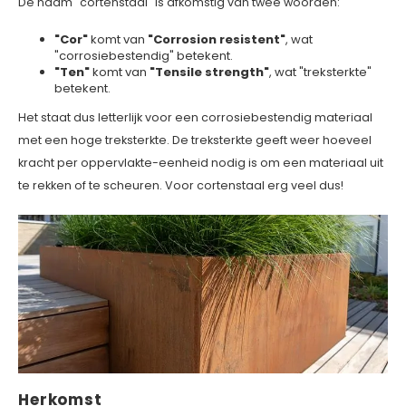
De naam "cortenstaal" is afkomstig van twee woorden:
"Cor"
komt van
"Corrosion resistent"
, wat
"corrosiebestendig" betekent.
"Ten"
komt van
"Tensile strength"
, wat "treksterkte"
betekent.
Het staat dus letterlijk voor een corrosiebestendig materiaal
met een hoge treksterkte. De treksterkte geeft weer hoeveel
kracht per oppervlakte-eenheid nodig is om een materiaal uit
te rekken of te scheuren. Voor cortenstaal erg veel dus!
Herkomst