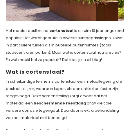
Verzinkt staal plantenbakken
Toeb
Modul
Planc
Kera
Bloe
In-Lite Ready opzetranden
Bloe
Pizz
Het mooie roestbruine
cortenstaal
is al ruim 10 jaar ongekend
Verfs
populair. Het wordt gebruikt in diverse tuintoepassingen, zowel
in particuliere tuinen als in publieke buitenruimtes (zoals
Buit
stadscentra en parken). Maar wat is cortenstaal nou
precies?
En wat maakt het zo populair? Dat lees je in dit blog!
Wat is cortenstaal?
In scheikundige termen is cortenstaal een metaallegering die
bestaat uit ijzer, waaraan koper, chroom, nikkel en fosfor zijn
toegevoegd. Deze samenstelling zorgt ervoor dat het
materiaal een
beschermende roestlaag
ontwikkelt die
verdere corrosie tegengaat. Daardoor is extra behandeling
van het materiaal niet benodigd.