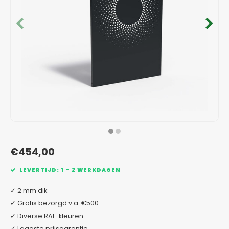
Verzinkt staal plantenbakken
Toeb
Modul
Planc
Kera
Bloe
In-Lite Ready opzetranden
Bloe
Pizz
Verfs
Buit
€454,00
LEVERTIJD: 1 - 2 WERKDAGEN
✓ 2 mm dik
✓ Gratis bezorgd v.a. €500
✓ Diverse RAL-kleuren
✓ Laagste prijsgarantie