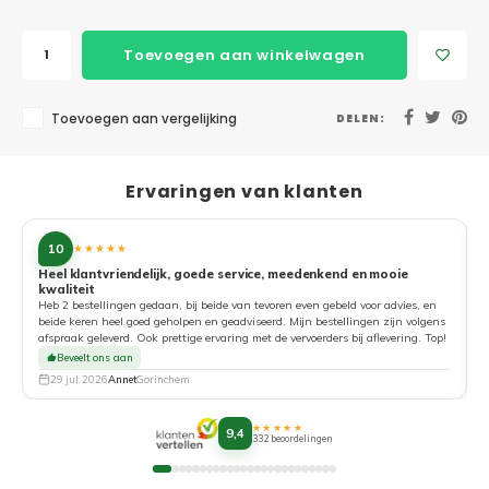
Toevoegen aan winkelwagen
Toevoegen aan vergelijking
DELEN:
Ervaringen van klanten
10
★★★★★
Heel klantvriendelijk, goede service, meedenkend en mooie
kwaliteit
G
Heb 2 bestellingen gedaan, bij beide van tevoren even gebeld voor advies, en
beide keren heel goed geholpen en geadviseerd. Mijn bestellingen zijn volgens
afspraak geleverd. Ook prettige ervaring met de vervoerders bij aflevering. Top!
Beveelt ons aan
29 jul. 2026
Annet
Gorinchem
★★★★★
9,4
332 beoordelingen