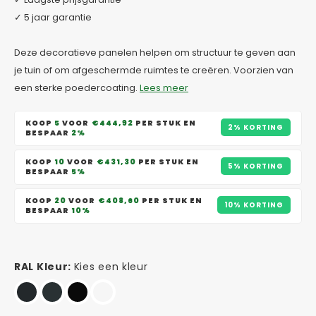
✓ 5 jaar garantie
Deze decoratieve panelen helpen om structuur te geven aan
je tuin of om afgeschermde ruimtes te creëren. Voorzien van
een sterke poedercoating.
Lees meer
KOOP
5
VOOR
€444,92
PER STUK EN
2% KORTING
BESPAAR
2%
KOOP
10
VOOR
€431,30
PER STUK EN
5% KORTING
BESPAAR
5%
KOOP
20
VOOR
€408,60
PER STUK EN
10% KORTING
BESPAAR
10%
RAL Kleur:
Kies een kleur