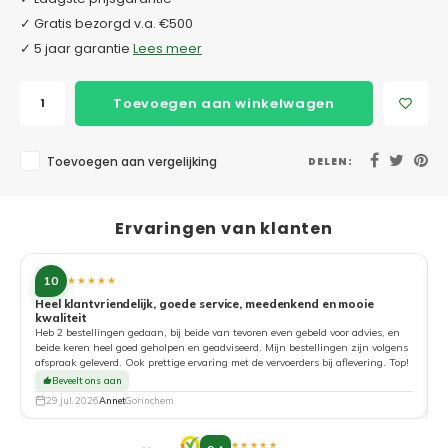
✓ Gratis bezorgd v.a. €500
✓ 5 jaar garantie
Lees meer
Toevoegen aan winkelwagen
Toevoegen aan vergelijking
DELEN:
Ervaringen van klanten
10
★★★★★
Heel klantvriendelijk, goede service, meedenkend en mooie
kwaliteit
G
Heb 2 bestellingen gedaan, bij beide van tevoren even gebeld voor advies, en
beide keren heel goed geholpen en geadviseerd. Mijn bestellingen zijn volgens
afspraak geleverd. Ook prettige ervaring met de vervoerders bij aflevering. Top!
Beveelt ons aan
29 jul. 2026
Annet
Gorinchem
★★★★★