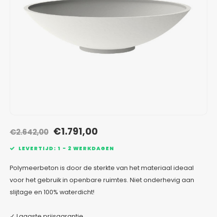
Verzinkt staal plantenbakken
Toeb
Modul
Planc
Kera
Bloe
In-Lite Ready opzetranden
Bloe
Pizz
Verfs
Buit
€1.791,00
€2.642,00
LEVERTIJD: 1 - 2 WERKDAGEN
Polymeerbeton is door de sterkte van het materiaal ideaal
voor het gebruik in openbare ruimtes. Niet onderhevig aan
slijtage en 100% waterdicht!
✓ Laagste prijsgarantie