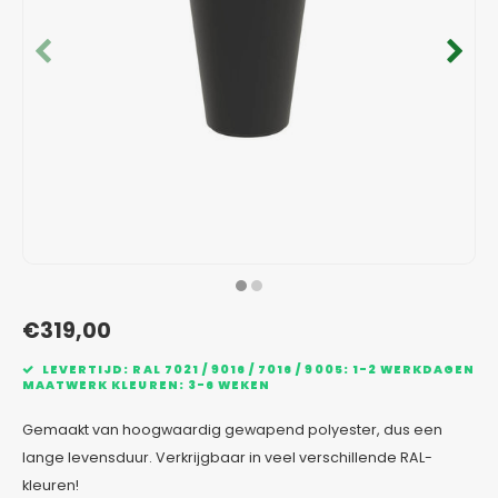
Verzinkt staal plantenbakken
Toeb
Modul
Planc
Kera
Bloe
In-Lite Ready opzetranden
Bloe
Pizz
Verfs
Buit
€319,00
LEVERTIJD: RAL 7021 / 9016 / 7016 / 9005: 1-2 WERKDAGEN
MAATWERK KLEUREN: 3-6 WEKEN
Gemaakt van hoogwaardig gewapend polyester, dus een
lange levensduur. Verkrijgbaar in veel verschillende RAL-
kleuren!