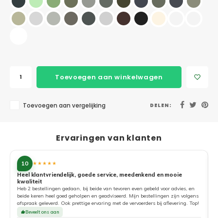
Toevoegen aan winkelwagen
Toevoegen aan vergelijking
DELEN:
Ervaringen van klanten
10
★★★★★
Heel klantvriendelijk, goede service, meedenkend en mooie
kwaliteit
G
Heb 2 bestellingen gedaan, bij beide van tevoren even gebeld voor advies, en
beide keren heel goed geholpen en geadviseerd. Mijn bestellingen zijn volgens
afspraak geleverd. Ook prettige ervaring met de vervoerders bij aflevering. Top!
Beveelt ons aan