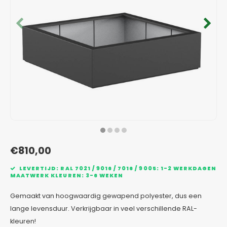
Verzinkt staal plantenbakken
Toeb
Modul
Planc
Kera
Bloe
In-Lite Ready opzetranden
Bloe
Pizz
Verfs
Buit
€810,00
LEVERTIJD: RAL 7021 / 9016 / 7016 / 9005: 1-2 WERKDAGEN
MAATWERK KLEUREN: 3-6 WEKEN
Gemaakt van hoogwaardig gewapend polyester, dus een
lange levensduur. Verkrijgbaar in veel verschillende RAL-
kleuren!