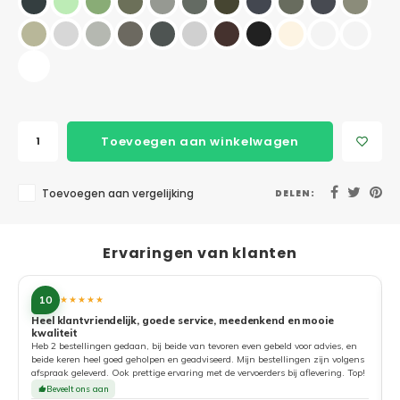
Toevoegen aan winkelwagen
Toevoegen aan vergelijking
DELEN:
Ervaringen van klanten
10
★★★★★
Heel klantvriendelijk, goede service, meedenkend en mooie
kwaliteit
G
Heb 2 bestellingen gedaan, bij beide van tevoren even gebeld voor advies, en
beide keren heel goed geholpen en geadviseerd. Mijn bestellingen zijn volgens
afspraak geleverd. Ook prettige ervaring met de vervoerders bij aflevering. Top!
Beveelt ons aan