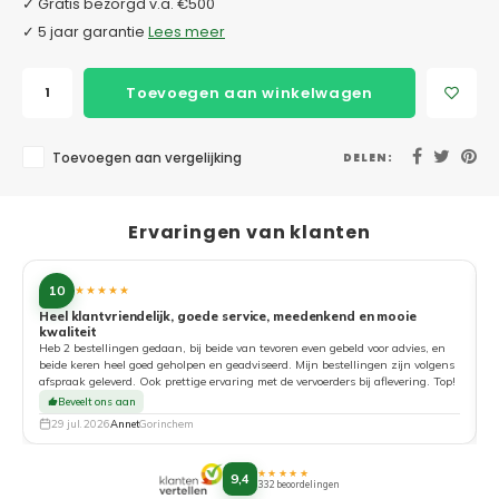
✓ Gratis bezorgd v.a. €500
✓ 5 jaar garantie
Lees meer
Toevoegen aan winkelwagen
Toevoegen aan vergelijking
DELEN:
Ervaringen van klanten
10
★★★★★
Heel klantvriendelijk, goede service, meedenkend en mooie
kwaliteit
G
Heb 2 bestellingen gedaan, bij beide van tevoren even gebeld voor advies, en
beide keren heel goed geholpen en geadviseerd. Mijn bestellingen zijn volgens
afspraak geleverd. Ook prettige ervaring met de vervoerders bij aflevering. Top!
Beveelt ons aan
29 jul. 2026
Annet
Gorinchem
★★★★★
9,4
332 beoordelingen