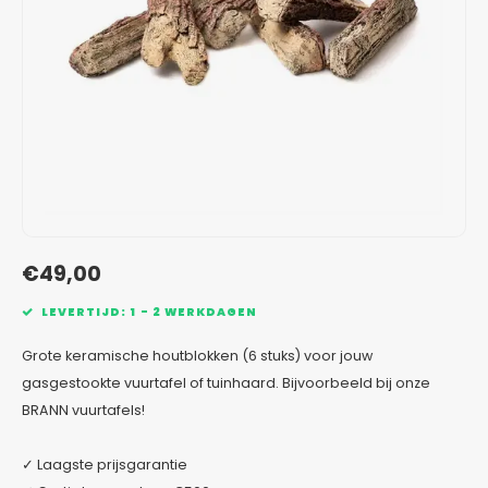
Verzinkt staal plantenbakken
Toeb
Modul
Planc
Kera
Bloe
In-Lite Ready opzetranden
Bloe
Pizz
Verfs
Buit
€49,00
LEVERTIJD: 1 - 2 WERKDAGEN
Grote keramische houtblokken (6 stuks) voor jouw
gasgestookte vuurtafel of tuinhaard. Bijvoorbeeld bij onze
BRANN vuurtafels!
✓ Laagste prijsgarantie