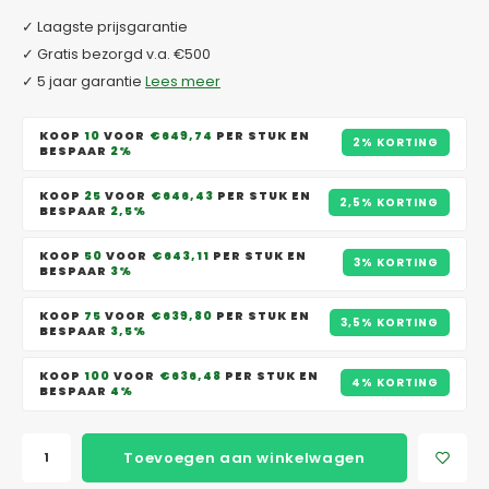
✓ Laagste prijsgarantie
✓ Gratis bezorgd v.a. €500
✓ 5 jaar garantie
Lees meer
KOOP
10
VOOR
€649,74
PER STUK EN
2% KORTING
BESPAAR
2%
KOOP
25
VOOR
€646,43
PER STUK EN
2,5% KORTING
BESPAAR
2,5%
KOOP
50
VOOR
€643,11
PER STUK EN
3% KORTING
BESPAAR
3%
KOOP
75
VOOR
€639,80
PER STUK EN
3,5% KORTING
BESPAAR
3,5%
KOOP
100
VOOR
€636,48
PER STUK EN
4% KORTING
BESPAAR
4%
Toevoegen aan winkelwagen