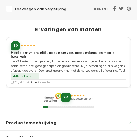
Toevoegen aan vergelijking
DELEN:
Ervaringen van klanten
10
★★★★★
Heel klantvriendelijk, goede service, meedenkend en mooie
kwaliteit
G
Heb 2 bestellingen gedaan, bij beide van tevoren even gebeld voor advies, en
beide keren heel goed geholpen en geadviseerd. Mijn bestellingen zijn volgens
afspraak geleverd. Ook prettige ervaring met de vervoerders bij aflevering. Top!
Beveelt ons aan
29 jul. 2026
Annet
Gorinchem
★★★★★
9,4
332 beoordelingen
Productomschrijving