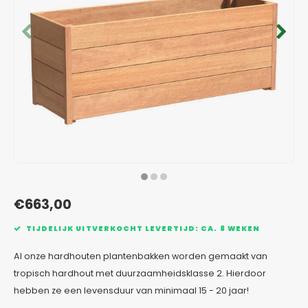
Verzinkt staal plantenbakken
Toeb
Modul
Planc
Kera
Bloe
In-Lite Ready opzetranden
Bloe
Pizz
Verfs
Buit
€663,00
TIJDELIJK UITVERKOCHT LEVERTIJD: CA. 8 WEKEN
Al onze hardhouten plantenbakken worden gemaakt van
tropisch hardhout met duurzaamheidsklasse 2. Hierdoor
hebben ze een levensduur van minimaal 15 - 20 jaar!