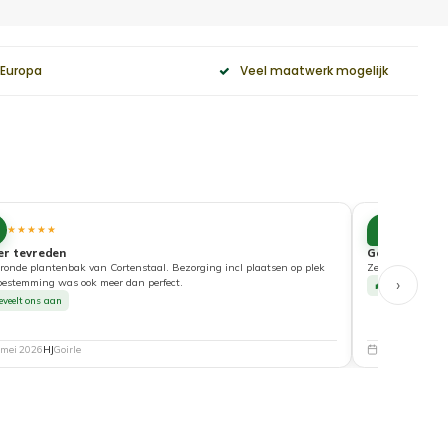
 Europa
Veel maatwerk mogelijk
10
★★★★★
★★★★
er tevreden
Goede service
ronde plantenbak van Cortenstaal. Bezorging incl plaatsen op plek
Zeer tevreden ove
›
bestemming was ook meer dan perfect.
Beveelt ons a
eveelt ons aan
 mei 2026
HJ
Goirle
5 mei 2026
Nat