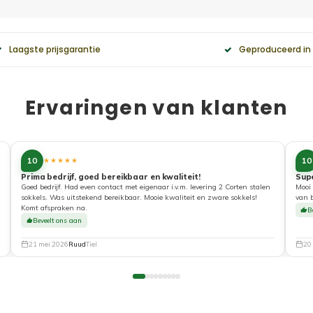
Laagste prijsgarantie
Geproduceerd in
Ervaringen van klanten
10
10
★★★★★
Prima bedrijf, goed bereikbaar en kwaliteit!
Sup
Goed bedrijf. Had even contact met eigenaar i.v.m. levering 2 Corten stalen
Mooi 
sokkels. Was uitstekend bereikbaar. Mooie kwaliteit en zware sokkels!
van 
Komt afspraken na.
B
Beveelt ons aan
21 mei 2026
Ruud
Tiel
20