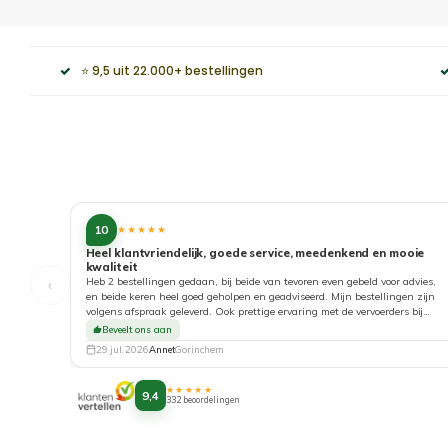
⭐ 9,5 uit 22.000+ bestellingen
10
★★★★★
Heel klantvriendelijk, goede service, meedenkend en mooie
kwaliteit
‹
Heb 2 bestellingen gedaan, bij beide van tevoren even gebeld voor advies,
en beide keren heel goed geholpen en geadviseerd. Mijn bestellingen zijn
volgens afspraak geleverd. Ook prettige ervaring met de vervoerders bij
aflevering. Top!
Beveelt ons aan
29 jul. 2026
Annet
Gorinchem
★★★★★
9,4
332 beoordelingen