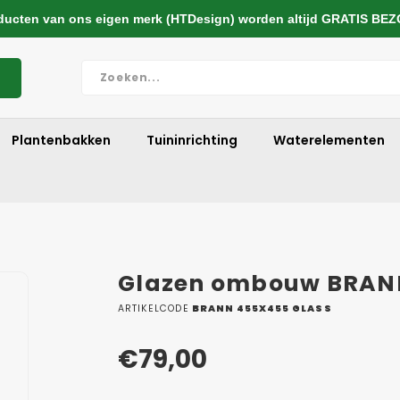
cten van ons eigen merk (HTDesign) worden altijd GRATIS BE
Plantenbakken
Tuininrichting
Waterelementen
Glazen ombouw BRAN
ARTIKELCODE
BRANN 455X455 GLASS
€79,00