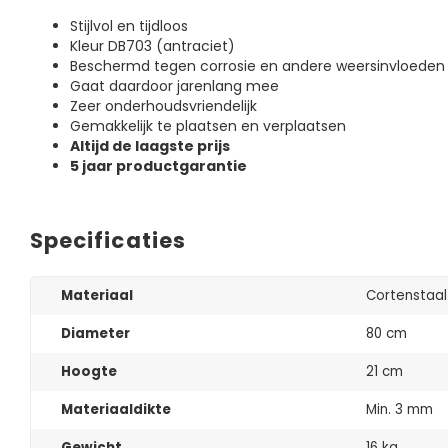
Stijlvol en tijdloos
Kleur DB703 (antraciet)
Beschermd tegen corrosie en andere weersinvloeden
Gaat daardoor jarenlang mee
Zeer onderhoudsvriendelijk
Gemakkelijk te plaatsen en verplaatsen
Altijd de laagste prijs
5 jaar productgarantie
Specificaties
Materiaal
Cortenstaa
Diameter
80 cm
Hoogte
21 cm
Materiaaldikte
Min. 3 mm
Gewicht
16 kg