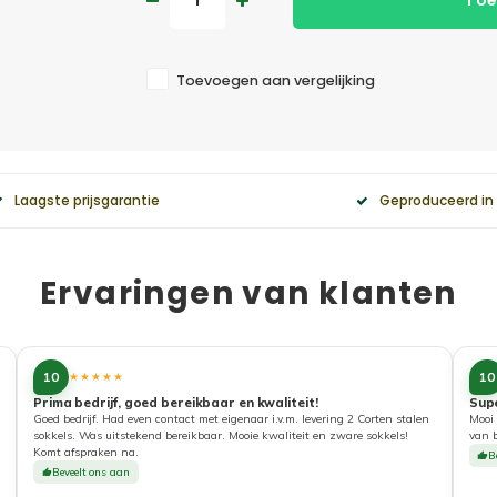
Toe
Toevoegen aan vergelijking
Laagste prijsgarantie
Geproduceerd in
Ervaringen van klanten
10
10
★★★★★
Prima bedrijf, goed bereikbaar en kwaliteit!
Sup
Goed bedrijf. Had even contact met eigenaar i.v.m. levering 2 Corten stalen
Mooi 
sokkels. Was uitstekend bereikbaar. Mooie kwaliteit en zware sokkels!
van 
Komt afspraken na.
B
Beveelt ons aan