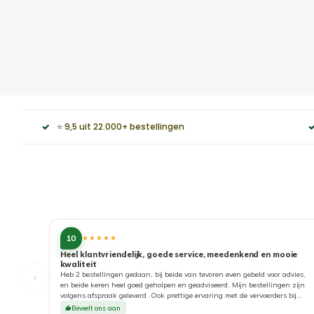
⭐ 9,5 uit 22.000+ bestellingen
10
★★★★★
Heel klantvriendelijk, goede service, meedenkend en mooie
kwaliteit
‹
Heb 2 bestellingen gedaan, bij beide van tevoren even gebeld voor advies,
en beide keren heel goed geholpen en geadviseerd. Mijn bestellingen zijn
volgens afspraak geleverd. Ook prettige ervaring met de vervoerders bij
aflevering. Top!
Beveelt ons aan