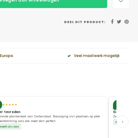
voegen aan winkelwagen
DEEL DIT PRODUCT:
 Europa
Veel maatwerk mogelijk
10
★★★★★
★★★★
er tevreden
Goede service
ronde plantenbak van Cortenstaal. Bezorging incl plaatsen op plek
Zeer tevreden ove
›
bestemming was ook meer dan perfect.
Beveelt ons a
eveelt ons aan