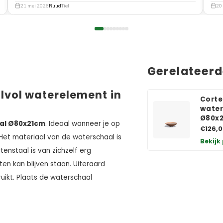
21 mei 2026
Ruud
Tiel
20
Gerelateer
lvol waterelement in
Corte
water
Ø80x
al Ø80x21cm
. Ideaal wanneer je op
€126,0
Het materiaal van de waterschaal is
Bekijk
rtenstaal is van zichzelf erg
en kan blijven staan. Uiteraard
ikt. Plaats de waterschaal