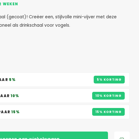
12 WEKEN
l (gecoat)! Creëer een, stijlvolle mini-vijver met deze
oneel als drinkschaal voor vogels.
PAAR
5%
5% KORTING
PAAR
10%
10% KORTING
SPAAR
15%
15% KORTING