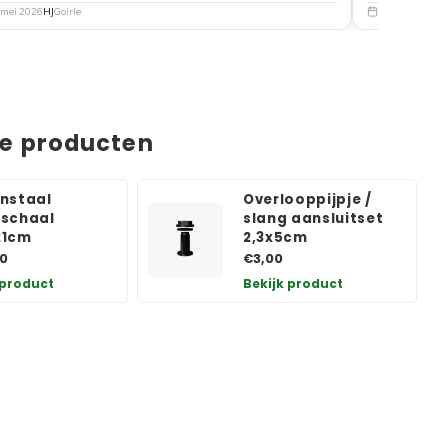
 mei 2026
HJ
Goirle
5 mei 2026
Nat
de producten
nstaal
Overlooppijpje /
schaal
slang aansluitset
21cm
2,3x5cm
0
€3,00
 product
Bekijk product