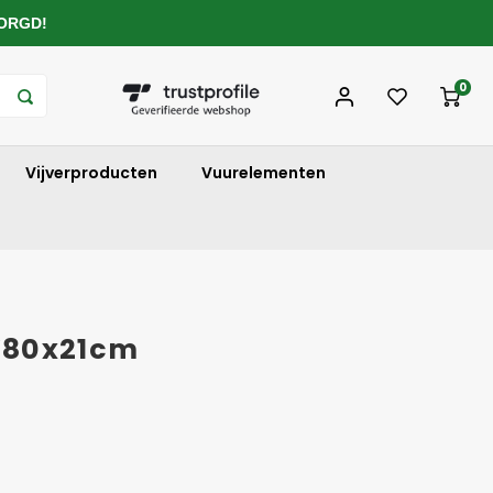
ZORGD!
0
Vijverproducten
Vuurelementen
Ø80x21cm