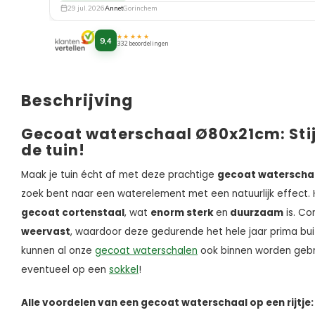
29 jul. 2026
Annet
Gorinchem
★★★★★
9,4
332 beoordelingen
Beschrijving
Gecoat waterschaal Ø80x21cm: Stij
de tuin!
Maak je tuin écht af met deze prachtige
gecoat waterscha
zoek bent naar een waterelement met een natuurlijk effect. 
gecoat cortenstaal
, wat
enorm sterk
en
duurzaam
is. Co
weervast
, waardoor deze gedurende het hele jaar prima buit
kunnen al onze
gecoat waterschalen
ook binnen worden gebru
eventueel op een
sokkel
!
Alle voordelen van een gecoat waterschaal op een rijtje: