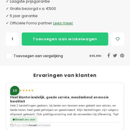
✓ Laagste prijsgarantie
✓ Gratis bezorgd v.a. €500
✓ 5 jaar garantie
✓ Officiële Forno partner
Lees meer
Toevoegen aan winkelwagen
Toevoegen aan vergelijking
DELEN:
Ervaringen van klanten
10
★★★★★
Heel klantvriendelijk, goede service, meedenkend en mooie
kwaliteit
G
Heb 2 bestellingen gedaan, bij beide van tevoren even gebeld voor advies, en
beide keren heel goed geholpen en geadviseerd. Mijn bestellingen zijn volgens
afspraak geleverd. Ook prettige ervaring met de vervoerders bij aflevering. Top!
Beveelt ons aan
29 jul. 2026
Annet
Gorinchem