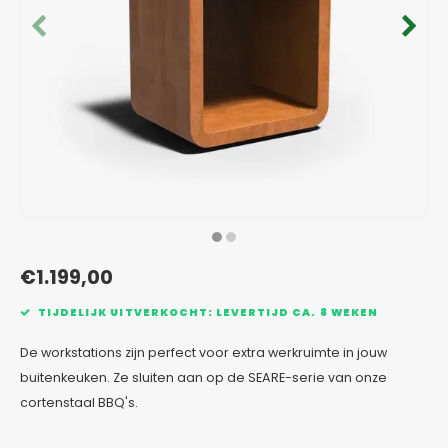
Verzinkt staal plantenbakken
Toeb
Modul
Planc
Kera
Bloe
In-Lite Ready opzetranden
Bloe
Pizz
Verfs
Buit
€1.199,00
TIJDELIJK UITVERKOCHT: LEVERTIJD CA. 8 WEKEN
De workstations zijn perfect voor extra werkruimte in jouw
buitenkeuken. Ze sluiten aan op de SEARE-serie van onze
cortenstaal BBQ's.