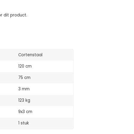
r dit product.
Cortenstaal
120 cm
75 cm
3 mm
123 kg
9x3 cm
1 stuk