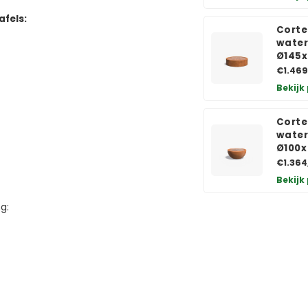
afels:
Corte
water
Ø145
€1.469
Bekijk
Corte
water
Ø100
€1.364
Bekijk
g: