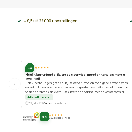
⭐ 9,5 uit 22.000+ bestellingen
10
★★★★★
Heel klantvriendelijk, goede service, meedenkend en mooie
kwaliteit
‹
Heb 2 bestellingen gedaan, bij beide van tevoren even gebeld voor advies,
en beide keren heel goed geholpen en geadviseerd. Mijn bestellingen zijn
volgens afspraak geleverd. Ook prettige ervaring met de vervoerders bij
aflevering. Top!
Beveelt ons aan
29 jul. 2026
Annet
Gorinchem
★★★★★
9,4
332 beoordelingen