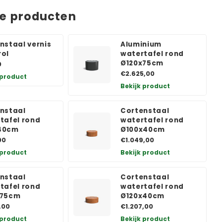
de producten
nstaal vernis
Aluminium
ol
watertafel rond
Ø120x75cm
0
€2.625,00
 product
Bekijk product
nstaal
Cortenstaal
tafel rond
watertafel rond
40cm
Ø100x40cm
00
€1.049,00
 product
Bekijk product
nstaal
Cortenstaal
tafel rond
watertafel rond
x75cm
Ø120x40cm
,00
€1.207,00
 product
Bekijk product