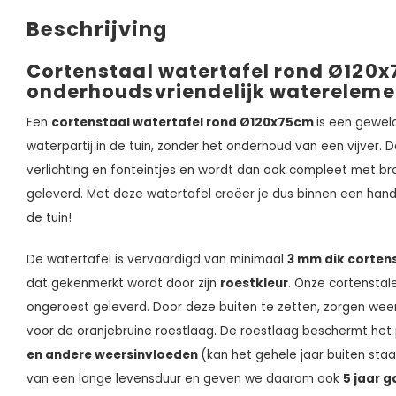
Beschrijving
Cortenstaal watertafel rond Ø120x
onderhoudsvriendelijk watereleme
Een
cortenstaal watertafel rond Ø120x75cm
is een geweld
waterpartij in de tuin, zonder het onderhoud van een vijver. 
verlichting en fonteintjes en wordt dan ook compleet met br
geleverd. Met deze watertafel creëer je dus binnen een ha
de tuin!
De watertafel is vervaardigd van minimaal
3
mm dik corten
dat gekenmerkt wordt door zijn
roestkleur
. Onze cortenstal
ongeroest geleverd. Door deze buiten te zetten, zorgen we
voor de oranjebruine roestlaag. De roestlaag beschermt het
en andere weersinvloeden
(kan het gehele jaar buiten sta
van een lange levensduur en geven we daarom ook
5 jaar g