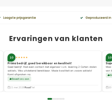
Laagste prijsgarantie
Geproduceerd in
Ervaringen van klanten
10
10
★★★★★
Prima bedrijf, goed bereikbaar en kwaliteit!
Sup
Goed bedrijf. Had even contact met eigenaar i.v.m. levering 2 Corten stalen
Mooi 
sokkels. Was uitstekend bereikbaar. Mooie kwaliteit en zware sokkels!
van 
Komt afspraken na.
B
Beveelt ons aan
21 mei 2026
Ruud
Tiel
20