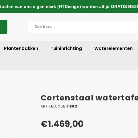
cten van ons eigen merk (HTDesign) worden altijd GRATIS BE
Plantenbakken
Tuininrichting
Waterelementen
Cortenstaal watertaf
ARTIKELCODE
CBR2
€1.469,00