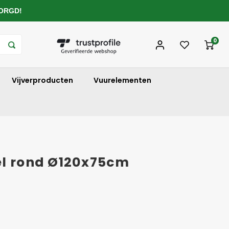
ZORGD!
0
Vijverproducten
Vuurelementen
el rond Ø120x75cm