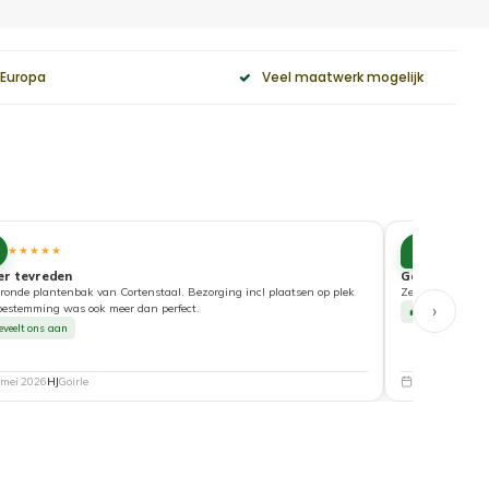
 Europa
Veel maatwerk mogelijk
10
★★★★★
★★★★
er tevreden
Goede service
ronde plantenbak van Cortenstaal. Bezorging incl plaatsen op plek
Zeer tevreden ove
›
bestemming was ook meer dan perfect.
Beveelt ons a
eveelt ons aan
 mei 2026
HJ
Goirle
5 mei 2026
Nat