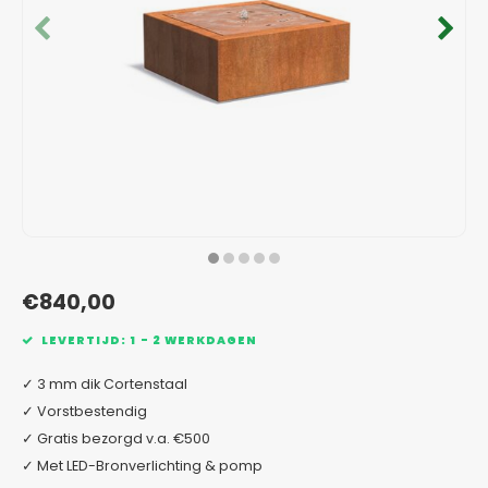
Verzinkt staal plantenbakken
Toeb
Modul
Planc
Kera
Bloe
In-Lite Ready opzetranden
Bloe
Pizz
Verfs
Buit
€840,00
LEVERTIJD: 1 - 2 WERKDAGEN
✓ 3 mm dik Cortenstaal
✓ Vorstbestendig
✓ Gratis bezorgd v.a. €500
✓ Met LED-Bronverlichting & pomp