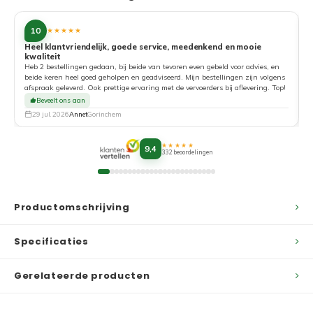
10
★★★★★
Heel klantvriendelijk, goede service, meedenkend en mooie
kwaliteit
G
Heb 2 bestellingen gedaan, bij beide van tevoren even gebeld voor advies, en
beide keren heel goed geholpen en geadviseerd. Mijn bestellingen zijn volgens
afspraak geleverd. Ook prettige ervaring met de vervoerders bij aflevering. Top!
Beveelt ons aan
29 jul. 2026
Annet
Gorinchem
★★★★★
9,4
332 beoordelingen
Productomschrijving
Specificaties
Gerelateerde producten