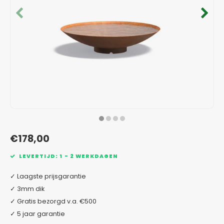
Verzinkt staal plantenbakken
Toeb
Modul
Planc
Kera
Bloe
In-Lite Ready opzetranden
Bloe
Pizz
Verfs
Buit
€178,00
LEVERTIJD: 1 - 2 WERKDAGEN
✓ Laagste prijsgarantie
✓ 3mm dik
✓ Gratis bezorgd v.a. €500
✓ 5 jaar garantie