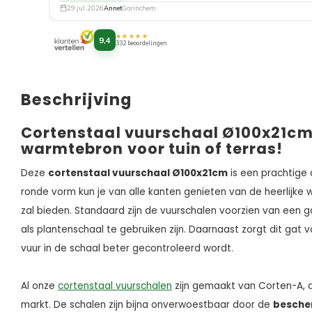
29 jul. 2026
Annet
Gorinchem
★★★★★
9,4
332 beoordelingen
Beschrijving
Cortenstaal vuurschaal Ø100x21cm:
warmtebron voor tuin of terras!
Deze
cortenstaal vuurschaal Ø100x21cm
is een prachtige 
ronde vorm kun je van alle kanten genieten van de heerlijke
zal bieden. Standaard zijn de vuurschalen voorzien van een 
als plantenschaal te gebruiken zijn. Daarnaast zorgt dit gat 
vuur in de schaal beter gecontroleerd wordt.
Al onze
cortenstaal vuurschalen
zijn gemaakt van Corten-A, d
markt. De schalen zijn bijna onverwoestbaar door de
besche