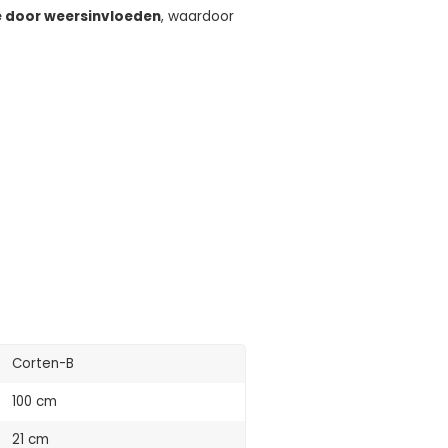
e door weersinvloeden
, waardoor
.
Corten-B
100 cm
21 cm