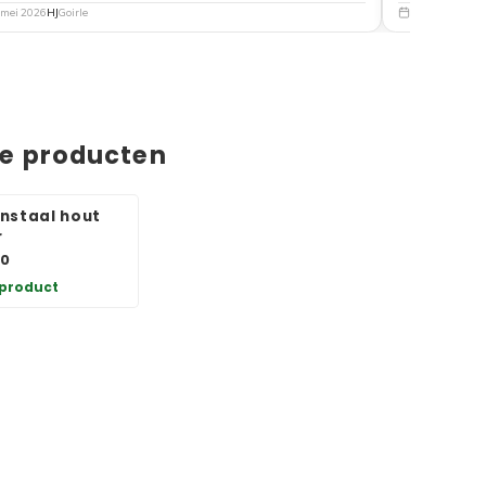
 mei 2026
HJ
Goirle
5 mei 2026
Nat
de producten
nstaal hout
r
00
 product