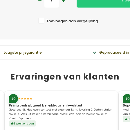
Toe
Toevoegen aan vergelijking
Laagste prijsgarantie
Geproduceerd in
Ervaringen van klanten
10
10
★★★★★
Prima bedrijf, goed bereikbaar en kwaliteit!
Sup
Goed bedrijf. Had even contact met eigenaar i.v.m. levering 2 Corten stalen
Mooi 
sokkels. Was uitstekend bereikbaar. Mooie kwaliteit en zware sokkels!
van 
Komt afspraken na.
B
Beveelt ons aan