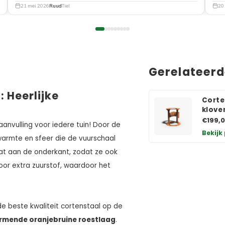
21 mei 2026
Ruud
Tiel
20
Gerelateer
 Heerlijke
Corte
klove
€199,
aanvulling voor iedere tuin! Door de
Bekijk
 warmte en sfeer die de vuurschaal
gat aan de onderkant, zodat ze ook
voor extra zuurstof, waardoor het
e beste kwaliteit cortenstaal op de
rmende oranjebruine roestlaag
.