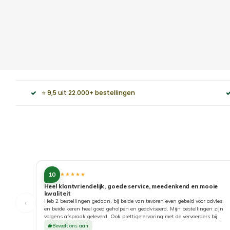
⭐ 9,5 uit 22.000+ bestellingen
10
★★★★★
Heel klantvriendelijk, goede service, meedenkend en mooie
kwaliteit
‹
Heb 2 bestellingen gedaan, bij beide van tevoren even gebeld voor advies,
en beide keren heel goed geholpen en geadviseerd. Mijn bestellingen zijn
volgens afspraak geleverd. Ook prettige ervaring met de vervoerders bij
aflevering. Top!
Beveelt ons aan