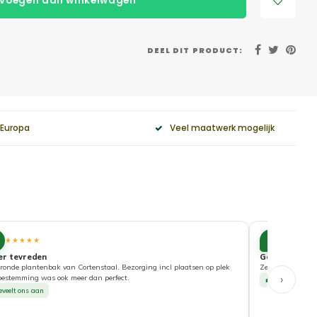
voegen aan winkelwagen
DEEL DIT PRODUCT:
 Europa
Veel maatwerk mogelijk
10
★★★★★
★★★★
er tevreden
Goede service
ronde plantenbak van Cortenstaal. Bezorging incl plaatsen op plek
Zeer tevreden ove
›
bestemming was ook meer dan perfect.
Beveelt ons a
eveelt ons aan