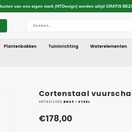
cten van ons eigen merk (HTDesign) worden altijd GRATIS BE
Plantenbakken
Tuininrichting
Waterelementen
Cortenstaal vuurscha
ARTIKELCODE
BNS3 - STEEL
€178,00