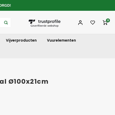
ZORGD!
0
Vijverproducten
Vuurelementen
al Ø100x21cm