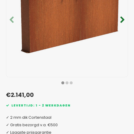
Verzinkt staal plantenbakken
Toeb
Modul
Planc
Kera
Bloe
In-Lite Ready opzetranden
Bloe
Pizz
Verfs
Buit
€2.141,00
LEVERTIJD: 1 - 2 WERKDAGEN
✓ 2 mm dik Cortenstaal
✓ Gratis bezorgd v.a. €500
✓ Laagste prijsgarantie