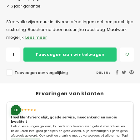
✓ 6 jaar garantie
Sfeervolle vijvermuur in diverse afmetingen met een prachtige
uitstraling. Beschermd door natuurlijke roestlaag. Maatwerk
mogelijk.
Lees meer
Toevoegen aan winkelwagen
Toevoegen aan vergelijking
DELEN:
Ervaringen van klanten
10
★★★★★
Heel klantvriendelijk, goede service, meedenkend en mooie
kwaliteit
G
Heb 2 bestellingen gedaan, bij beide van tevoren even gebeld voor advies, en
beide keren heel goed geholpen en geadviseerd. Mijn bestellingen zijn volgens
afspraak geleverd. Ook prettige ervaring met de vervoerders bij aflevering. Top!