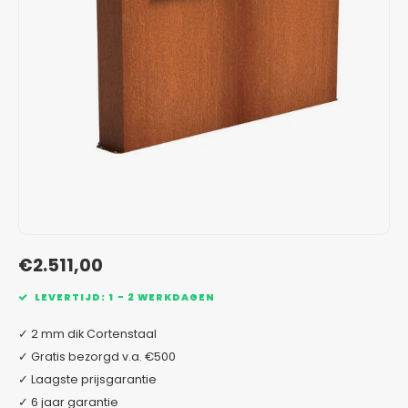
Verzinkt staal plantenbakken
Toeb
Modul
Planc
Kera
Bloe
In-Lite Ready opzetranden
Bloe
Pizz
Verfs
Buit
€2.511,00
LEVERTIJD: 1 - 2 WERKDAGEN
✓ 2 mm dik Cortenstaal
✓ Gratis bezorgd v.a. €500
✓ Laagste prijsgarantie
✓ 6 jaar garantie