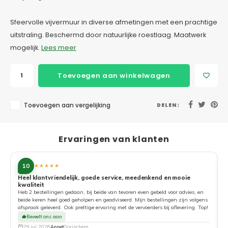
Sfeervolle vijvermuur in diverse afmetingen met een prachtige
uitstraling. Beschermd door natuurlijke roestlaag. Maatwerk
mogelijk.
Lees meer
Toevoegen aan winkelwagen
Toevoegen aan vergelijking
DELEN:
Ervaringen van klanten
10
★★★★★
Heel klantvriendelijk, goede service, meedenkend en mooie
kwaliteit
G
Heb 2 bestellingen gedaan, bij beide van tevoren even gebeld voor advies, en
beide keren heel goed geholpen en geadviseerd. Mijn bestellingen zijn volgens
afspraak geleverd. Ook prettige ervaring met de vervoerders bij aflevering. Top!
Beveelt ons aan
29 jul. 2026
Annet
Gorinchem