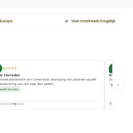
 Europa
Veel maatwerk mogelijk
10
★★★★★
★★★★
er tevreden
Goede service
ronde plantenbak van Cortenstaal. Bezorging incl plaatsen op plek
Zeer tevreden ove
›
bestemming was ook meer dan perfect.
Beveelt ons a
eveelt ons aan
 mei 2026
HJ
Goirle
5 mei 2026
Nat