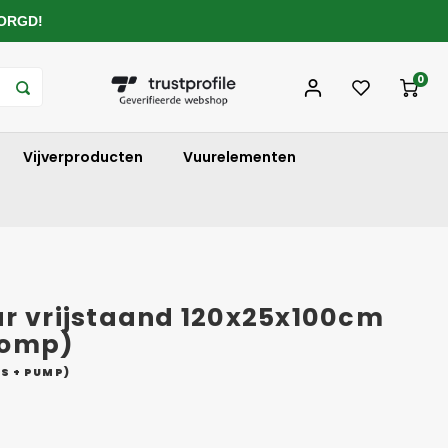
ZORGD!
0
Vijverproducten
Vuurelementen
ur vrijstaand 120x25x100cm
 pomp)
ES + PUMP)