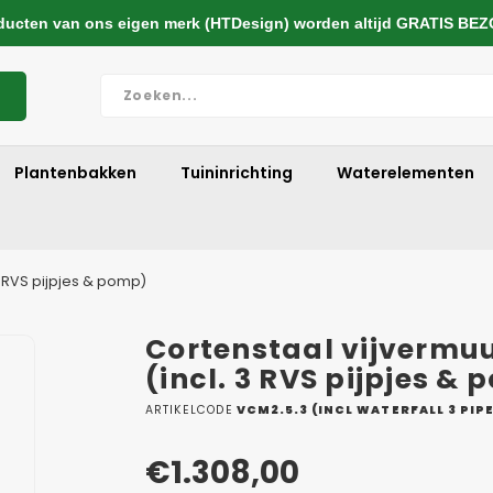
cten van ons eigen merk (HTDesign) worden altijd GRATIS BE
Plantenbakken
Tuininrichting
Waterelementen
3 RVS pijpjes & pomp)
Cortenstaal vijvermu
(incl. 3 RVS pijpjes &
ARTIKELCODE
VCM2.5.3 (INCL WATERFALL 3 PIP
€1.308,00