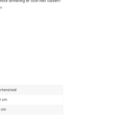
nste afmeting er toch niet tussen?
r!
rtenstaal
0 cm
 cm