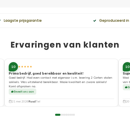
Laagste prijsgarantie
Geproduceerd in
Ervaringen van klanten
10
10
★★★★★
Prima bedrijf, goed bereikbaar en kwaliteit!
Sup
Goed bedrijf. Had even contact met eigenaar i.v.m. levering 2 Corten stalen
Mooi 
sokkels. Was uitstekend bereikbaar. Mooie kwaliteit en zware sokkels!
van 
Komt afspraken na.
B
Beveelt ons aan
21 mei 2026
Ruud
Tiel
20