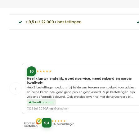
⭐ 9,5 uit 22.000+ bestellingen
10
★★★★★
Heel klantvriendelijk, goede service, meedenkend en mooie
kwaliteit
‹
Heb 2 bestellingen gedaan, bij beide van tevoren even gebeld voor advies,
en beide keren heel goed geholpen en geadviseerd. Mijn bestellingen zijn
volgens afspraak geleverd. Ook prettige ervaring met de vervoerders bij
aflevering. Top!
Beveelt ons aan
29 jul. 2026
Annet
Gorinchem
★★★★★
9,4
332 beoordelingen