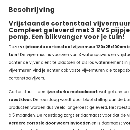
Beschrijving
Vrijstaande cortenstaal vijvermuu
Compleet geleverd met 3 RVS pijpj
pomp. Een blikvanger voor je tuin!
Deze
vrijstaande cortenstaal vijvermuur 120x25x100cm is
tuin
!
De vijvermuur is voorzien van 3 waterspuwers en vrijst
achter de vijver dient te plaatsen of als los waterelement in j
vijvermuren vind je echter ook vaste vijvermuren die toepasba
cortenstaalvijvers.
Cortenstaal is een
ijzersterke metaalsoort
wat gekenmerkt
roestkleur
. De roestlaag wordt door blootstelling aan de b
producten worden dus veelal ongeroest geleverd. Het roest
à 5 maanden. De roestlaag zorgt er daarnaast voor dat de v
verdere corrosie door weersinvloeden
en is daarnaast
vo