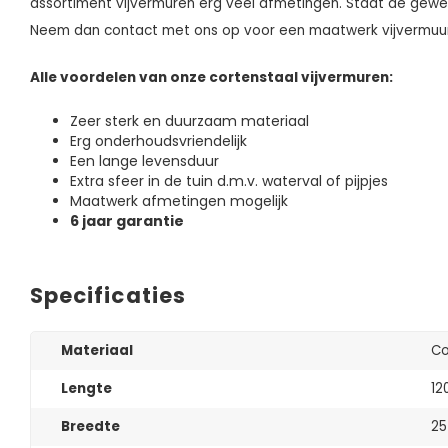
assortiment vijvermuren erg veel afmetingen. Staat de gewe
Neem dan contact met ons op voor een maatwerk vijvermuu
Alle voordelen van onze cortenstaal vijvermuren:
Zeer sterk en duurzaam materiaal
Erg onderhoudsvriendelijk
Een lange levensduur
Extra sfeer in de tuin d.m.v. waterval of pijpjes
Maatwerk afmetingen mogelijk
6 jaar garantie
Specificaties
Materiaal
Co
Lengte
12
Breedte
25