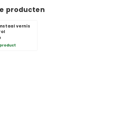
de producten
nstaal vernis
ol
0
 product