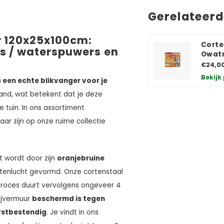
Gerelateer
r 120x25x100cm:
Corte
es / waterspuwers en
Owatr
€24,0
Bekijk
 een echte blikvanger voor je
aand, wat betekent dat je deze
e tuin. In ons assortiment
ar zijn op onze ruime collectie
 wordt door zijn
oranjebruine
uitenlucht gevormd. Onze cortenstaal
proces duurt vervolgens ongeveer 4
ijvermuur
beschermd is tegen
rstbestendig
. Je vindt in ons