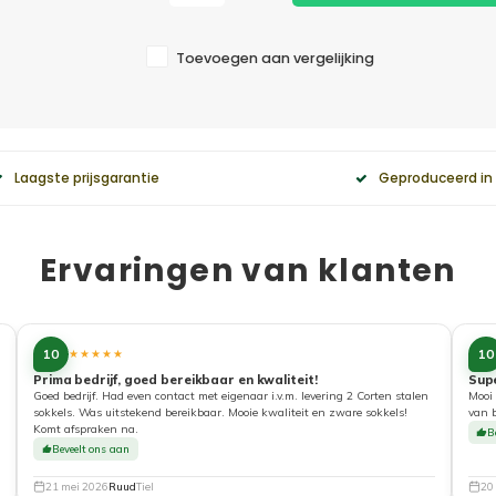
Toevoegen aan vergelijking
Laagste prijsgarantie
Geproduceerd in
Ervaringen van klanten
10
10
★★★★★
Prima bedrijf, goed bereikbaar en kwaliteit!
Sup
Goed bedrijf. Had even contact met eigenaar i.v.m. levering 2 Corten stalen
Mooi 
sokkels. Was uitstekend bereikbaar. Mooie kwaliteit en zware sokkels!
van 
Komt afspraken na.
B
Beveelt ons aan
21 mei 2026
Ruud
Tiel
20