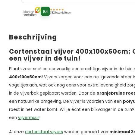
★★★★★
9,4
332 beoordelingen
Beschrijving
Cortenstaal vijver 400x100x60cm: 
een vijver in de tuin!
Plaats zeer snel en eenvoudig een prachtige vijver in de tui
400x100x60cm
! Vijvers zorgen voor een rustgevende sfeer in
vogeltjes aan, wat ook nog eens voor extra levendigheid zorg
in de vijverbak geplaatst worden. Door de
oranjebruine roe
een natuurrijke omgeving. De vijver is voorzien van een
poly
roest in het water komt. Wil je écht een blikvanger in de tu
een
vijvermuur
!
Al onze
cortenstaal vijvers
worden gemaakt van
minimaal 3