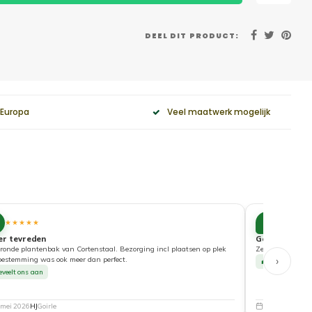
DEEL DIT PRODUCT:
 Europa
Veel maatwerk mogelijk
10
★★★★★
★★★★
er tevreden
Goede service
ronde plantenbak van Cortenstaal. Bezorging incl plaatsen op plek
Zeer tevreden ove
›
bestemming was ook meer dan perfect.
Beveelt ons a
eveelt ons aan
 mei 2026
HJ
Goirle
5 mei 2026
Nat