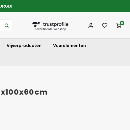
ZORGD!
0
Vijverproducten
Vuurelementen
00x100x60cm