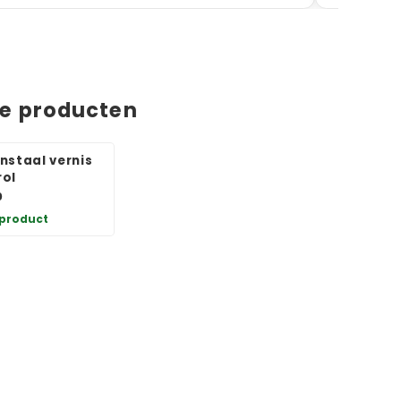
de producten
nstaal vernis
ol
0
 product