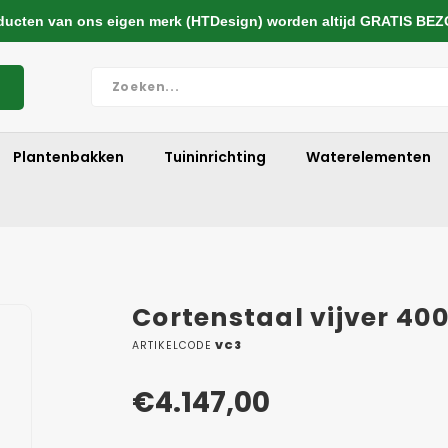
cten van ons eigen merk (HTDesign) worden altijd GRATIS BE
Plantenbakken
Tuininrichting
Waterelementen
Cortenstaal vijver 4
ARTIKELCODE
VC3
€4.147,00