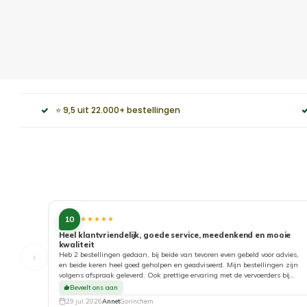
⭐ 9,5 uit 22.000+ bestellingen
10
★★★★★
Heel klantvriendelijk, goede service, meedenkend en mooie
kwaliteit
‹
Heb 2 bestellingen gedaan, bij beide van tevoren even gebeld voor advies,
en beide keren heel goed geholpen en geadviseerd. Mijn bestellingen zijn
volgens afspraak geleverd. Ook prettige ervaring met de vervoerders bij
aflevering. Top!
Beveelt ons aan
29 jul. 2026
Annet
Gorinchem