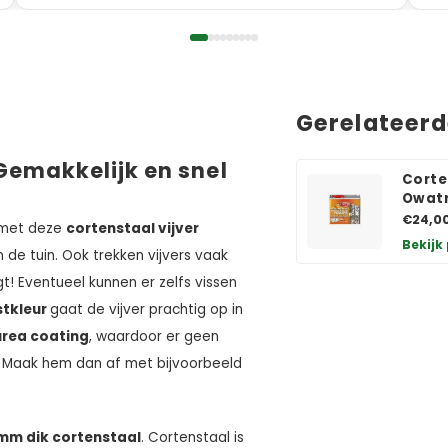
Gerelateer
Gemakkelijk en snel
Corte
Owatr
€24,0
n met deze
cortenstaal vijver
Bekijk
 de tuin. Ook trekken vijvers vaak
t! Eventueel kunnen er zelfs vissen
stkleur
gaat de vijver prachtig op in
urea coating
, waardoor er geen
in? Maak hem dan af met bijvoorbeeld
mm dik cortenstaal
. Cortenstaal is