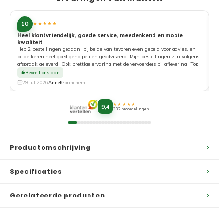
10
★★★★★
Heel klantvriendelijk, goede service, meedenkend en mooie
kwaliteit
G
Heb 2 bestellingen gedaan, bij beide van tevoren even gebeld voor advies, en
beide keren heel goed geholpen en geadviseerd. Mijn bestellingen zijn volgens
afspraak geleverd. Ook prettige ervaring met de vervoerders bij aflevering. Top!
Beveelt ons aan
29 jul. 2026
Annet
Gorinchem
★★★★★
9,4
332 beoordelingen
Productomschrijving
Specificaties
Gerelateerde producten