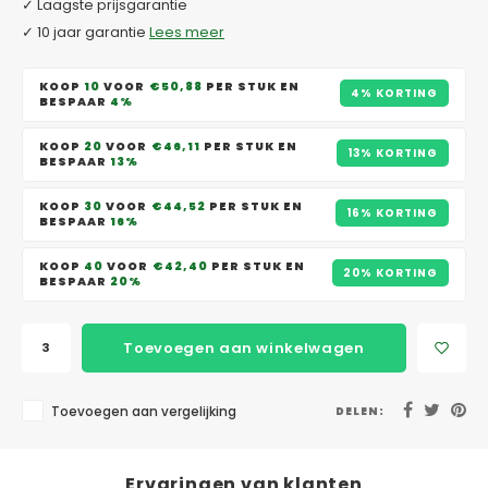
✓ Laagste prijsgarantie
✓ 10 jaar garantie
Lees meer
KOOP
10
VOOR
€50,88
PER STUK EN
4% KORTING
BESPAAR
4%
KOOP
20
VOOR
€46,11
PER STUK EN
13% KORTING
BESPAAR
13%
KOOP
30
VOOR
€44,52
PER STUK EN
16% KORTING
BESPAAR
16%
KOOP
40
VOOR
€42,40
PER STUK EN
20% KORTING
BESPAAR
20%
Toevoegen aan winkelwagen
Toevoegen aan vergelijking
DELEN:
Ervaringen van klanten