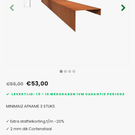
Verzinkt staal plantenbakken
Toeb
Modul
Planc
Kera
Bloe
In-Lite Ready opzetranden
Bloe
Pizz
Verfs
Buit
€53,00
€56,00
LEVERTIJD: 10 - 15 WERKDAGEN IVM VAKANTIE PERIODE
MINIMALE AFNAME 3 STUKS.
✓ Extra staffelkorting t/m -20%
✓ 2 mm dik Cortenstaal