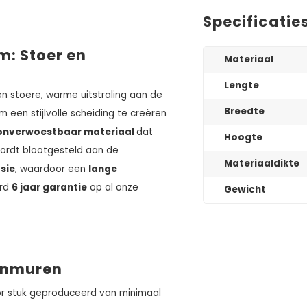
Specificatie
: Stoer en
Materiaal
Lengte
n stoere, warme uitstraling aan de
Breedte
om een stijlvolle scheiding te creëren
onverwoestbaar materiaal
dat
Hoogte
ordt blootgesteld aan de
Materiaaldikte
sie
, waardoor een
lange
ard
6 jaar garantie
op al onze
Gewicht
uinmuren
or stuk geproduceerd van minimaal