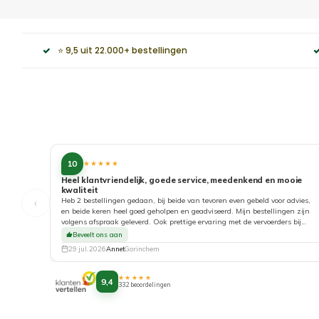
⭐ 9,5 uit 22.000+ bestellingen
10
★★★★★
Heel klantvriendelijk, goede service, meedenkend en mooie
kwaliteit
‹
Heb 2 bestellingen gedaan, bij beide van tevoren even gebeld voor advies,
en beide keren heel goed geholpen en geadviseerd. Mijn bestellingen zijn
volgens afspraak geleverd. Ook prettige ervaring met de vervoerders bij
aflevering. Top!
Beveelt ons aan
29 jul. 2026
Annet
Gorinchem
★★★★★
9,4
332 beoordelingen