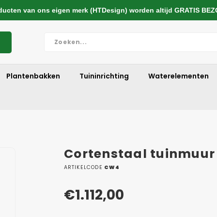
cten van ons eigen merk (HTDesign) worden altijd GRATIS BE
Plantenbakken
Tuininrichting
Waterelementen
Cortenstaal tuinmuu
ARTIKELCODE
CW4
€1.112,00