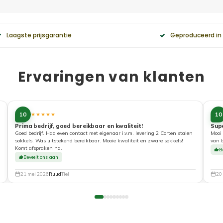
Laagste prijsgarantie
Geproduceerd in
Ervaringen van klanten
10
10
★★★★★
Prima bedrijf, goed bereikbaar en kwaliteit!
Sup
Goed bedrijf. Had even contact met eigenaar i.v.m. levering 2 Corten stalen
Mooi 
sokkels. Was uitstekend bereikbaar. Mooie kwaliteit en zware sokkels!
van 
Komt afspraken na.
B
Beveelt ons aan
21 mei 2026
Ruud
Tiel
20