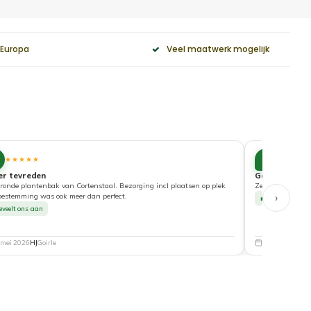
 Europa
Veel maatwerk mogelijk
10
★★★★★
★★★★
er tevreden
Goede service
ronde plantenbak van Cortenstaal. Bezorging incl plaatsen op plek
Zeer tevreden ove
›
bestemming was ook meer dan perfect.
Beveelt ons a
eveelt ons aan
 mei 2026
HJ
Goirle
5 mei 2026
Nat