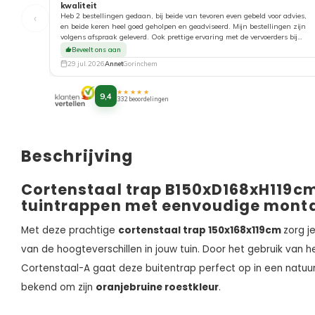
kwaliteit
‹
Heb 2 bestellingen gedaan, bij beide van tevoren even gebeld voor advies,
en beide keren heel goed geholpen en geadviseerd. Mijn bestellingen zijn
volgens afspraak geleverd. Ook prettige ervaring met de vervoerders bij
aflevering. Top!
Beveelt ons aan
29 jul. 2026
Annet
Gorinchem
★★★★★
9,4
332 beoordelingen
Beschrijving
Cortenstaal trap B150xD168xH119c
tuintrappen met eenvoudige mont
Met deze prachtige
cortenstaal trap 150x168x119cm
zorg j
van de hoogteverschillen in jouw tuin. Door het gebruik van h
Cortenstaal-A gaat deze buitentrap perfect op in een natuur
bekend om zijn
oranjebruine roestkleur
.