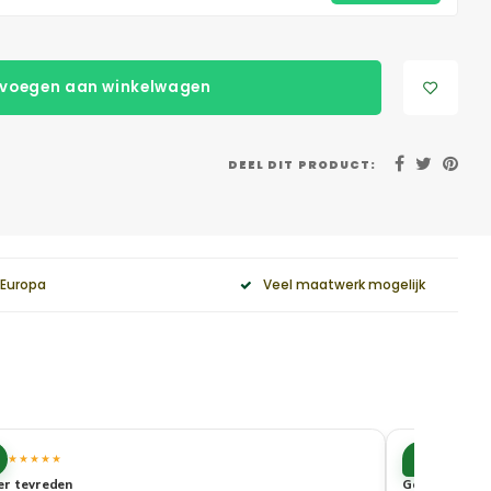
voegen aan winkelwagen
DEEL DIT PRODUCT:
 Europa
Veel maatwerk mogelijk
10
★★★★★
★★★★
er tevreden
Goede service