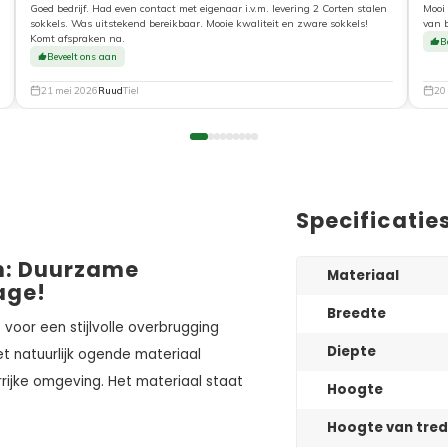
Goed bedrijf. Had even contact met eigenaar i.v.m. levering 2 Corten stalen
Mooi 
sokkels. Was uitstekend bereikbaar. Mooie kwaliteit en zware sokkels!
van 
Komt afspraken na.
B
Beveelt ons aan
21 mei 2026
Ruud
Tiel
20
Specificatie
m: Duurzame
Materiaal
age!
Breedte
e voor een stijlvolle overbrugging
Diepte
et natuurlijk ogende materiaal
rijke omgeving. Het materiaal staat
Hoogte
Hoogte van tred