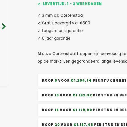
LEVERTIJD: 1 - 2 WERKDAGEN
✓ 3 mm dik Cortenstaal
✓ Gratis bezorgd v.a. €500
✓ Laagste prijsgarantie
✓ 6 jaar garantie
Al onze Cortenstaal trappen zijn eenvoudig te
op de markt! Een gegarandeerd lange levens
KOOP
5
VOOR
€1.204,74
PER STUK EN BE
KOOP
10
VOOR
€1.192,32
PER STUK EN BE
KOOP
15
VOOR
€1.179,90
PER STUK EN BE
KOOP
20
VOOR
€1.167,48
PER STUK EN B