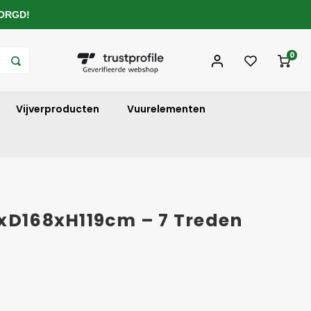
ZORGD!
0
Vijverproducten
Vuurelementen
0xD168xH119cm – 7 Treden