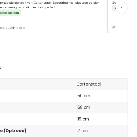
ronde plantenbak van Cortenstaal. Bezorging incl plaatsen op plek
Zeer tevreden ove
›
bestemming was ook meer dan perfect.
Beveelt ons a
eveelt ons aan
 mei 2026
HJ
Goirle
5 mei 2026
Nat
s
Cortenstaal
150 cm
168 cm
119 cm
e (Optrede)
17 cm