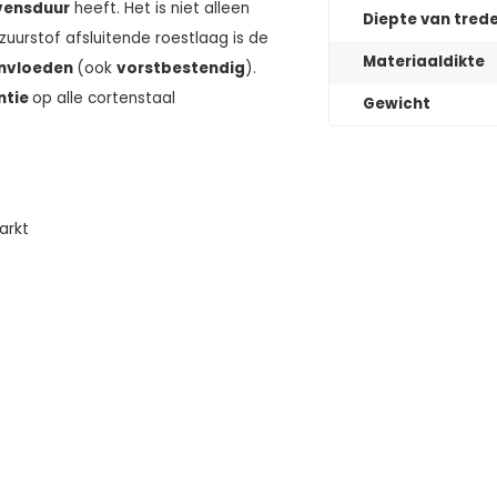
evensduur
heeft. Het is niet alleen
Diepte van tred
uurstof afsluitende roestlaag is de
Materiaaldikte
invloeden
(ook
vorstbestendig
).
ntie
op alle cortenstaal
Gewicht
arkt