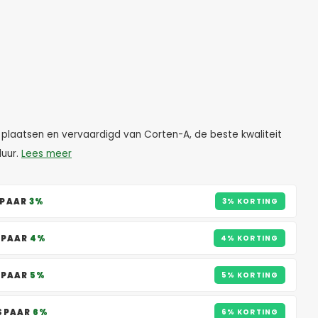
 plaatsen en vervaardigd van Corten-A, de beste kwaliteit
duur.
Lees meer
SPAAR
3%
3% KORTING
SPAAR
4%
4% KORTING
SPAAR
5%
5% KORTING
ESPAAR
6%
6% KORTING