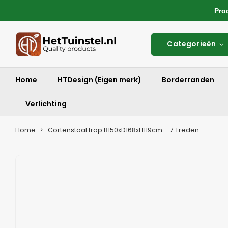
Produ
Categorieën
Home
HTDesign (Eigen merk)
Borderranden
Verlichting
Home
Cortenstaal trap B150xD168xH119cm – 7 Treden