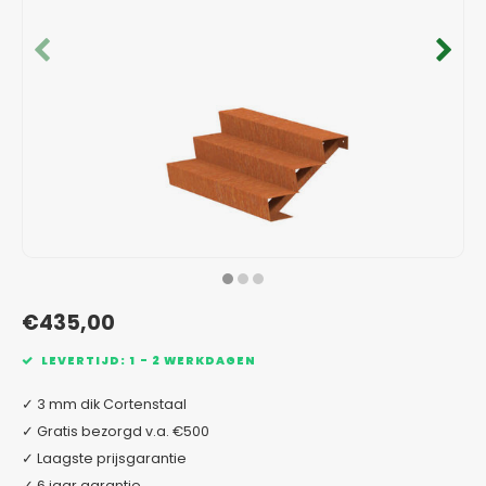
Verzinkt staal plantenbakken
Toeb
Modul
Planc
Kera
Bloe
In-Lite Ready opzetranden
Bloe
Pizz
Verfs
Buit
€435,00
LEVERTIJD: 1 - 2 WERKDAGEN
✓ 3 mm dik Cortenstaal
✓ Gratis bezorgd v.a. €500
✓ Laagste prijsgarantie
✓ 6 jaar garantie