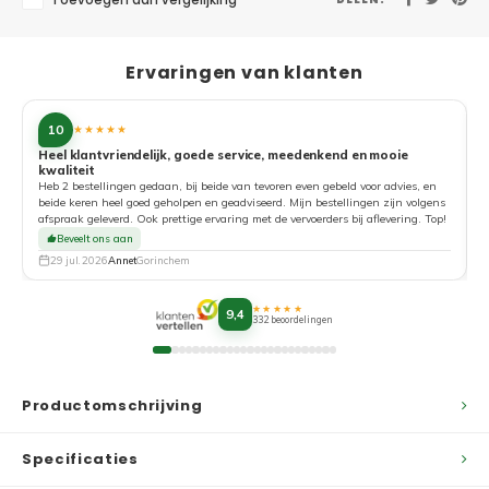
Toevoegen aan vergelijking
Ervaringen van klanten
10
★★★★★
Heel klantvriendelijk, goede service, meedenkend en mooie
kwaliteit
G
Heb 2 bestellingen gedaan, bij beide van tevoren even gebeld voor advies, en
beide keren heel goed geholpen en geadviseerd. Mijn bestellingen zijn volgens
afspraak geleverd. Ook prettige ervaring met de vervoerders bij aflevering. Top!
Beveelt ons aan
29 jul. 2026
Annet
Gorinchem
★★★★★
9,4
332 beoordelingen
Productomschrijving
Specificaties