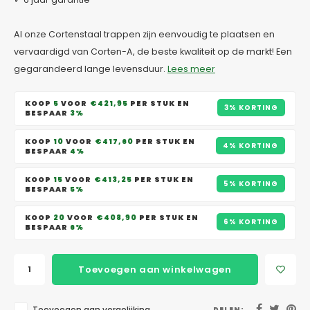
Al onze Cortenstaal trappen zijn eenvoudig te plaatsen en
vervaardigd van Corten-A, de beste kwaliteit op de markt! Een
gegarandeerd lange levensduur.
Lees meer
KOOP
5
VOOR
€421,95
PER STUK EN
3% KORTING
BESPAAR
3%
KOOP
10
VOOR
€417,60
PER STUK EN
4% KORTING
BESPAAR
4%
KOOP
15
VOOR
€413,25
PER STUK EN
5% KORTING
BESPAAR
5%
KOOP
20
VOOR
€408,90
PER STUK EN
6% KORTING
BESPAAR
6%
Toevoegen aan winkelwagen
DELEN: