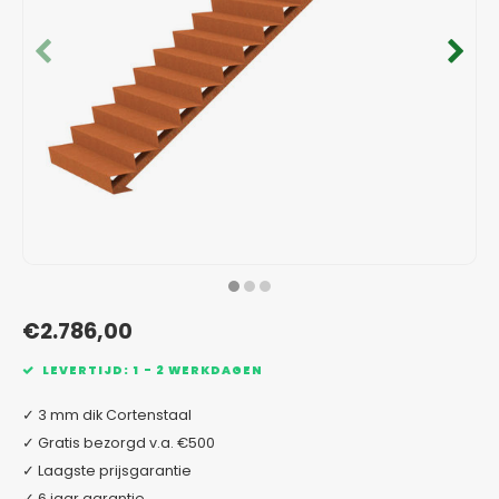
Verzinkt staal plantenbakken
Toeb
Modul
Planc
Kera
Bloe
In-Lite Ready opzetranden
Bloe
Pizz
Verfs
Buit
€2.786,00
LEVERTIJD: 1 - 2 WERKDAGEN
✓ 3 mm dik Cortenstaal
✓ Gratis bezorgd v.a. €500
✓ Laagste prijsgarantie
✓ 6 jaar garantie