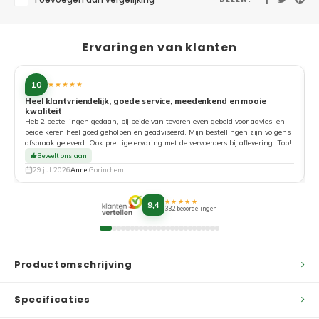
Toevoegen aan vergelijking
Ervaringen van klanten
10
★★★★★
Heel klantvriendelijk, goede service, meedenkend en mooie
kwaliteit
G
Heb 2 bestellingen gedaan, bij beide van tevoren even gebeld voor advies, en
beide keren heel goed geholpen en geadviseerd. Mijn bestellingen zijn volgens
afspraak geleverd. Ook prettige ervaring met de vervoerders bij aflevering. Top!
Beveelt ons aan
29 jul. 2026
Annet
Gorinchem
★★★★★
9,4
332 beoordelingen
Productomschrijving
Specificaties