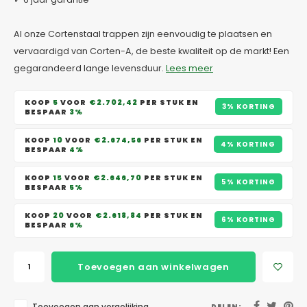
Al onze Cortenstaal trappen zijn eenvoudig te plaatsen en
vervaardigd van Corten-A, de beste kwaliteit op de markt! Een
gegarandeerd lange levensduur.
Lees meer
KOOP
5
VOOR
€2.702,42
PER STUK EN
3% KORTING
BESPAAR
3%
KOOP
10
VOOR
€2.674,56
PER STUK EN
4% KORTING
BESPAAR
4%
KOOP
15
VOOR
€2.646,70
PER STUK EN
5% KORTING
BESPAAR
5%
KOOP
20
VOOR
€2.618,84
PER STUK EN
6% KORTING
BESPAAR
6%
Toevoegen aan winkelwagen
DELEN: