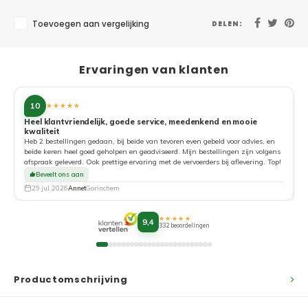
Toevoegen aan vergelijking
DELEN:
Ervaringen van klanten
10
★★★★★
Heel klantvriendelijk, goede service, meedenkend en mooie
kwaliteit
G
Heb 2 bestellingen gedaan, bij beide van tevoren even gebeld voor advies, en
beide keren heel goed geholpen en geadviseerd. Mijn bestellingen zijn volgens
afspraak geleverd. Ook prettige ervaring met de vervoerders bij aflevering. Top!
Beveelt ons aan
29 jul. 2026
Annet
Gorinchem
★★★★★
9,4
332 beoordelingen
Productomschrijving