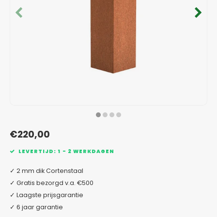
Verzinkt staal plantenbakken
Toeb
Modul
Planc
Kera
Bloe
In-Lite Ready opzetranden
Bloe
Pizz
Verfs
Buit
€220,00
LEVERTIJD: 1 - 2 WERKDAGEN
✓ 2 mm dik Cortenstaal
✓ Gratis bezorgd v.a. €500
✓ Laagste prijsgarantie
✓ 6 jaar garantie