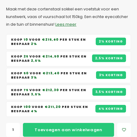
Maak met deze cortenstaal sokkel een voetstuk voor een
kunstwerk, vaas of vuurschaal tot 150kg. Een echte eyecatcher
in de tuin of binnenshuis!
Lees meer
KOOP
10
VOOR
€215,60
PER STUK EN
2% KORTING
BESPAAR
2%
KOOP
25
VOOR
€214,50
PER STUK EN
2,5% KORTING
BESPAAR
2,5%
KOOP
50
VOOR
€213,40
PER STUK EN
3% KORTING
BESPAAR
3%
KOOP
75
VOOR
€212,30
PER STUK EN
3,5% KORTING
BESPAAR
3,5%
KOOP
100
VOOR
€211,20
PER STUK EN
4% KORTING
BESPAAR
4%
Toevoegen aan winkelwagen