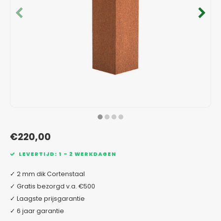
Verzinkt staal plantenbakken
Toeb
Modul
Planc
Kera
Bloe
In-Lite Ready opzetranden
Bloe
Pizz
Verfs
Buit
€220,00
LEVERTIJD: 1 - 2 WERKDAGEN
✓ 2 mm dik Cortenstaal
✓ Gratis bezorgd v.a. €500
✓ Laagste prijsgarantie
✓ 6 jaar garantie