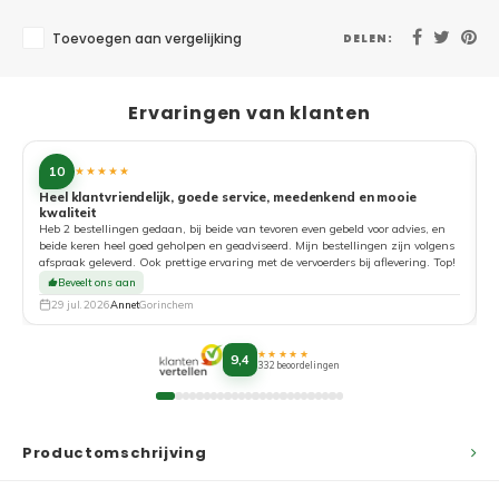
Toevoegen aan vergelijking
DELEN:
Ervaringen van klanten
10
★★★★★
Heel klantvriendelijk, goede service, meedenkend en mooie
kwaliteit
G
Heb 2 bestellingen gedaan, bij beide van tevoren even gebeld voor advies, en
beide keren heel goed geholpen en geadviseerd. Mijn bestellingen zijn volgens
afspraak geleverd. Ook prettige ervaring met de vervoerders bij aflevering. Top!
Beveelt ons aan
29 jul. 2026
Annet
Gorinchem
★★★★★
9,4
332 beoordelingen
Productomschrijving