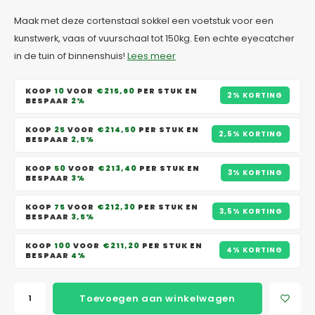
Maak met deze cortenstaal sokkel een voetstuk voor een
kunstwerk, vaas of vuurschaal tot 150kg. Een echte eyecatcher
in de tuin of binnenshuis!
Lees meer
KOOP
10
VOOR
€215,60
PER STUK EN
2% KORTING
BESPAAR
2%
KOOP
25
VOOR
€214,50
PER STUK EN
2,5% KORTING
BESPAAR
2,5%
KOOP
50
VOOR
€213,40
PER STUK EN
3% KORTING
BESPAAR
3%
KOOP
75
VOOR
€212,30
PER STUK EN
3,5% KORTING
BESPAAR
3,5%
KOOP
100
VOOR
€211,20
PER STUK EN
4% KORTING
BESPAAR
4%
Toevoegen aan winkelwagen