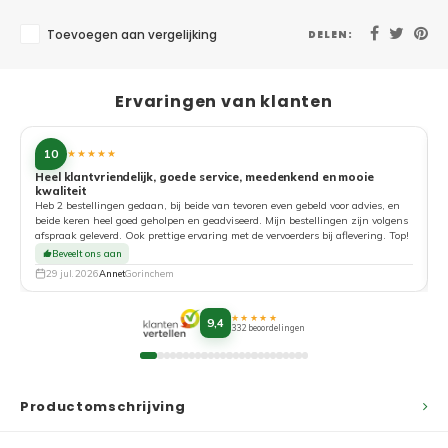
Toevoegen aan vergelijking
DELEN:
Ervaringen van klanten
10
★★★★★
Heel klantvriendelijk, goede service, meedenkend en mooie
kwaliteit
G
Heb 2 bestellingen gedaan, bij beide van tevoren even gebeld voor advies, en
beide keren heel goed geholpen en geadviseerd. Mijn bestellingen zijn volgens
afspraak geleverd. Ook prettige ervaring met de vervoerders bij aflevering. Top!
Beveelt ons aan
29 jul. 2026
Annet
Gorinchem
★★★★★
9,4
332 beoordelingen
Productomschrijving