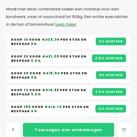
Maak met deze cortenstaal sokkel een voetstuk voor een
kunstwerk, vaas of vuurschaal tot 150kg. Een echte eyecatcher
in de tuin of binnenshuis!
Lees meer
KOOP
10
VOOR
€423,36
PER STUK EN
2% KORTING
BESPAAR
2%
KOOP
25
VOOR
€421,20
PER STUK EN
2,5% KORTING
BESPAAR
2,5%
KOOP
50
VOOR
€419,04
PER STUK EN
3% KORTING
BESPAAR
3%
KOOP
75
VOOR
€416,88
PER STUK EN
3,5% KORTING
BESPAAR
3,5%
KOOP
100
VOOR
€414,72
PER STUK EN
4% KORTING
BESPAAR
4%
Toevoegen aan winkelwagen