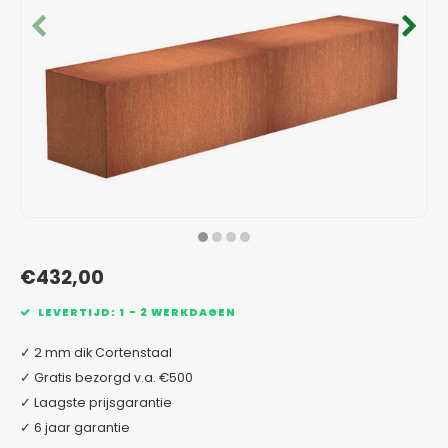
Verzinkt staal plantenbakken
Toeb
Modul
Planc
Kera
Bloe
In-Lite Ready opzetranden
Bloe
Pizz
Verfs
Buit
€432,00
LEVERTIJD: 1 - 2 WERKDAGEN
✓ 2 mm dik Cortenstaal
✓ Gratis bezorgd v.a. €500
✓ Laagste prijsgarantie
✓ 6 jaar garantie