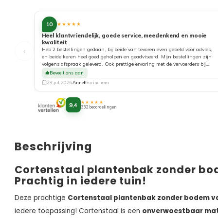
10
★★★★★
Heel klantvriendelijk, goede service, meedenkend en mooie
kwaliteit
‹
Heb 2 bestellingen gedaan, bij beide van tevoren even gebeld voor advies,
en beide keren heel goed geholpen en geadviseerd. Mijn bestellingen zijn
volgens afspraak geleverd. Ook prettige ervaring met de vervoerders bij
aflevering. Top!
Beveelt ons aan
29 jul. 2026
Annet
Gorinchem
★★★★★
9,4
332 beoordelingen
Beschrijving
Cortenstaal plantenbak zonder b
Prachtig in iedere tuin!
Deze prachtige
Cortenstaal plantenbak zonder bodem v
iedere toepassing! Cortenstaal is een
onverwoestbaar mat