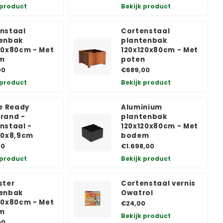
 product
Bekijk product
nstaal
Cortenstaal
enbak
plantenbak
20x80cm - Met
120x120x80cm - Met
m
poten
00
€689,00
 product
Bekijk product
te Ready
Aluminium
rand -
plantenbak
nstaal -
120x120x80cm - Met
20x8,9cm
bodem
00
€1.698,00
 product
Bekijk product
ster
Cortenstaal vernis
enbak
Owatrol
20x80cm - Met
€24,00
m
Bekijk product
00