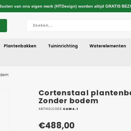
cten van ons eigen merk (HTDesign) worden altijd GRATIS BE
Plantenbakken
Tuininrichting
Waterelementen
bodem
Cortenstaal plantenb
Zonder bodem
ARTIKELCODE
CAW4.1
€488,00