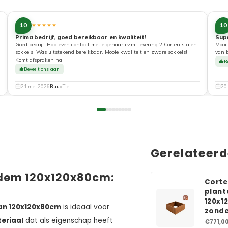
10
10
★★★★★
Prima bedrijf, goed bereikbaar en kwaliteit!
Sup
Goed bedrijf. Had even contact met eigenaar i.v.m. levering 2 Corten stalen
Mooi 
sokkels. Was uitstekend bereikbaar. Mooie kwaliteit en zware sokkels!
van 
Komt afspraken na.
B
Beveelt ons aan
21 mei 2026
Ruud
Tiel
20
Gerelateer
odem 120x120x80cm:
Corte
plant
120x1
an 120x120x80cm
is ideaal voor
zond
eriaal
dat als eigenschap heeft
€771,0