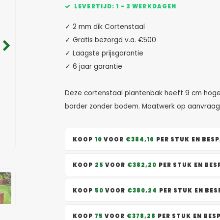
LEVERTIJD: 1 - 2 WERKDAGEN
✓ 2 mm dik Cortenstaal
✓ Gratis bezorgd v.a. €500
✓ Laagste prijsgarantie
✓ 6 jaar garantie
Deze cortenstaal plantenbak heeft 9 cm hoge
border zonder bodem. Maatwerk op aanvraag
KOOP
10
VOOR
€384,16
PER STUK EN BES
KOOP
25
VOOR
€382,20
PER STUK EN BE
KOOP
50
VOOR
€380,24
PER STUK EN BE
KOOP
75
VOOR
€378,28
PER STUK EN BE