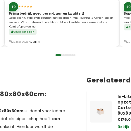
10
10
★★★★★
Prima bedrijf, goed bereikbaar en kwaliteit!
Sup
Goed bedrijf. Had even contact met eigenaar i.v.m. levering 2 Corten stalen
Mooi 
sokkels. Was uitstekend bereikbaar. Mooie kwaliteit en zware sokkels!
van 
Komt afspraken na.
B
Beveelt ons aan
21 mei 2026
Ruud
Tiel
20
Gerelateer
n 80x80x60cm:
In-Li
opzet
Corte
80x80x60cm
is ideaal voor iedere
80x8
dat als eigenschap heeft
een
€176,0
tenlucht. Hierdoor wordt de
Bekijk