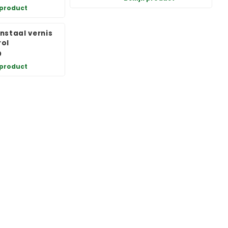
 product
nstaal vernis
ol
0
 product