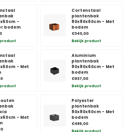
nstaal
Cortenstaal
enbak
plantenbak
0x60cm -
80x80x60cm - Met
er bodem
bodem
0
€340,00
 product
Bekijk product
nstaal
Aluminium
enbak
plantenbak
x60cm - Met
80x80x60cm - Met
n
bodem
00
€937,00
 product
Bekijk product
houten
Polyester
enbak
plantenbak
cia
80x80x60cm - Met
x60cm - Met
bodem
m
€485,00
00
Bekijk product