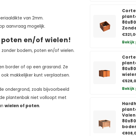
Corte
plant
eriaaldikte van 2mm.
80x8
 op aanvraag mogelijk.
Zond
€321,0
 poten en/of wielen!
Bekijk
f zonder bodem, poten en/of wielen.
Corte
plant
en border of op een grasrand. Ze
80x80
wiele
 ook makkelijker kunt verplaatsen.
€528,
Bekijk
de ondergrond, zoals bijvoorbeeld
de plantenbak niet volloopt met
Hard
van
wielen of poten
.
plant
Valen
80x80
bode
€808,