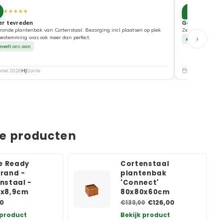
10
★★★★★
★★★★
er tevreden
Goede service
ronde plantenbak van Cortenstaal. Bezorging incl plaatsen op plek
Zeer tevreden ove
›
bestemming was ook meer dan perfect.
Beveelt ons a
eveelt ons aan
 mei 2026
HJ
Goirle
5 mei 2026
Nat
de producten
te Ready
Cortenstaal
rand -
plantenbak
nstaal -
'Connect'
0x8,9cm
80x80x60cm
0
€126,00
€133,00
 product
Bekijk product