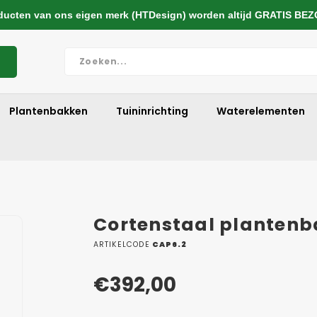
cten van ons eigen merk (HTDesign) worden altijd GRATIS BE
Plantenbakken
Tuininrichting
Waterelementen
Cortenstaal plantenb
ARTIKELCODE
CAP6.2
€392,00