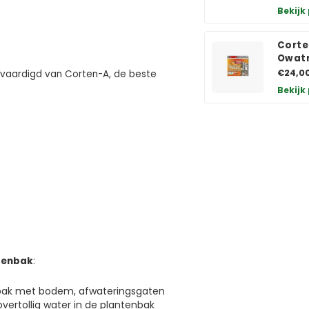
Bekijk
Corte
Owatr
€24,0
vaardigd van Corten-A, de beste
Bekijk
ntenbak
:
nbak met bodem, afwateringsgaten
vertollig water in de plantenbak