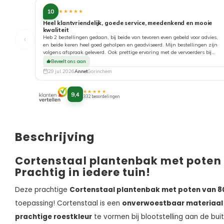
10
★★★★★
Heel klantvriendelijk, goede service, meedenkend en mooie
kwaliteit
‹
Heb 2 bestellingen gedaan, bij beide van tevoren even gebeld voor advies,
en beide keren heel goed geholpen en geadviseerd. Mijn bestellingen zijn
volgens afspraak geleverd. Ook prettige ervaring met de vervoerders bij
aflevering. Top!
Beveelt ons aan
29 jul. 2026
Annet
Gorinchem
★★★★★
9,4
332 beoordelingen
Beschrijving
Cortenstaal plantenbak met pote
Prachtig in iedere tuin!
Deze prachtige
Cortenstaal plantenbak met poten van 
toepassing! Cortenstaal is een
onverwoestbaar materiaal
prachtige roestkleur
te vormen bij blootstelling aan de bui