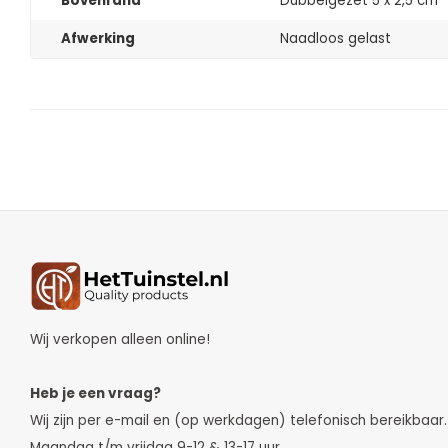
Bovenrand
Dubbelgezet 5 x 2,5 cm
Afwerking
Naadloos gelast
Wij verkopen alleen online!
Heb je een vraag?
Wij zijn per e-mail en (op werkdagen) telefonisch bereikbaar.
Maandag t/m vrijdag 9-12 & 13-17 uur.