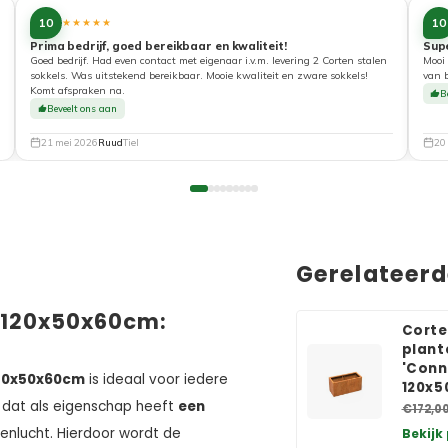
10
10
★★★★★
Prima bedrijf, goed bereikbaar en kwaliteit!
Sup
Goed bedrijf. Had even contact met eigenaar i.v.m. levering 2 Corten stalen
Mooi 
sokkels. Was uitstekend bereikbaar. Mooie kwaliteit en zware sokkels!
van 
Komt afspraken na.
B
Beveelt ons aan
21 mei 2026
Ruud
Tiel
20
Gerelateer
 120x50x60cm:
Corte
plant
'Conn
120x50x60cm
is ideaal voor iedere
120x
dat als eigenschap heeft
een
€172,0
tenlucht. Hierdoor wordt de
Bekijk