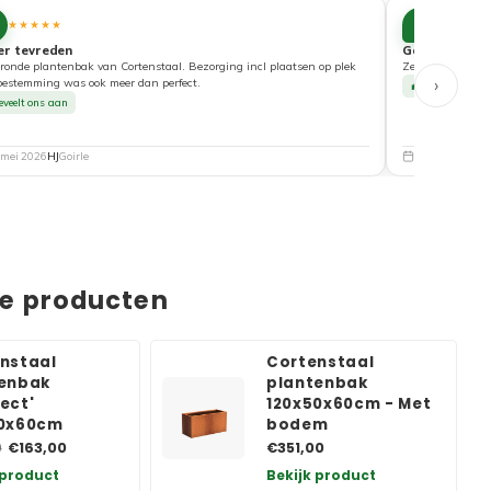
10
★★★★★
★★★★
er tevreden
Goede service
ronde plantenbak van Cortenstaal. Bezorging incl plaatsen op plek
Zeer tevreden ove
›
bestemming was ook meer dan perfect.
Beveelt ons a
eveelt ons aan
 mei 2026
HJ
Goirle
5 mei 2026
Nat
de producten
nstaal
Cortenstaal
enbak
plantenbak
ect'
120x50x60cm - Met
50x60cm
bodem
€163,00
€351,00
0
 product
Bekijk product