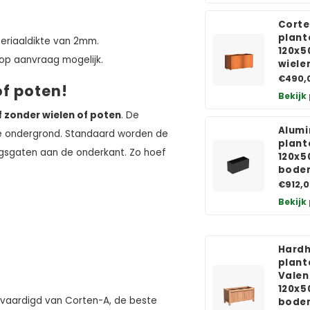
Corte
plant
eriaaldikte van 2mm.
120x5
 op aanvraag mogelijk.
wiele
€490,
of poten!
Bekijk
 zonder wielen of poten
. De
Alumi
de ondergrond. Standaard worden de
plant
gsgaten aan de onderkant. Zo hoef
120x5
bode
€912,0
Bekijk
Hard
plant
Valen
120x5
vaardigd van Corten-A, de beste
bode