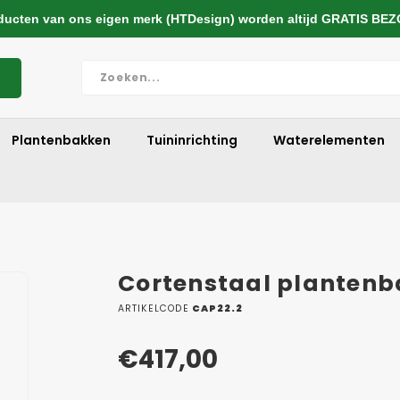
cten van ons eigen merk (HTDesign) worden altijd GRATIS BE
Plantenbakken
Tuininrichting
Waterelementen
Cortenstaal plantenb
ARTIKELCODE
CAP22.2
€417,00