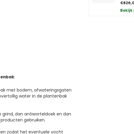
€826,
Bekijk
ntenbak
:
nbak met bodem, afwateringsgaten
vertollig water in de plantenbak
e grind, dan antiworteldoek en dan
 producten gebruiken.
rden zodat het eventuele vocht