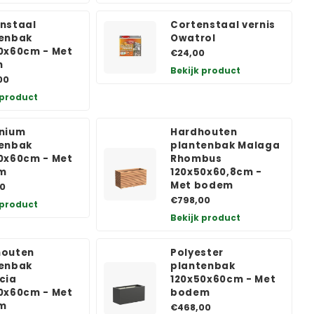
nstaal
Cortenstaal vernis
enbak
Owatrol
0x60cm - Met
€24,00
n
Bekijk product
00
 product
nium
Hardhouten
enbak
plantenbak Malaga
0x60cm - Met
Rhombus
m
120x50x60,8cm -
Met bodem
0
€798,00
 product
Bekijk product
houten
Polyester
enbak
plantenbak
cia
120x50x60cm - Met
0x60cm - Met
bodem
m
€468,00