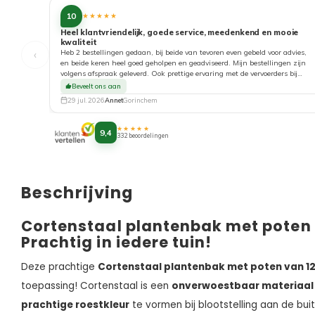
10
★★★★★
Heel klantvriendelijk, goede service, meedenkend en mooie
kwaliteit
‹
Heb 2 bestellingen gedaan, bij beide van tevoren even gebeld voor advies,
en beide keren heel goed geholpen en geadviseerd. Mijn bestellingen zijn
volgens afspraak geleverd. Ook prettige ervaring met de vervoerders bij
aflevering. Top!
Beveelt ons aan
29 jul. 2026
Annet
Gorinchem
★★★★★
9,4
332 beoordelingen
Beschrijving
Cortenstaal plantenbak met poten
Prachtig in iedere tuin!
Deze prachtige
Cortenstaal plantenbak met poten van 
toepassing! Cortenstaal is een
onverwoestbaar materiaal
prachtige roestkleur
te vormen bij blootstelling aan de bui