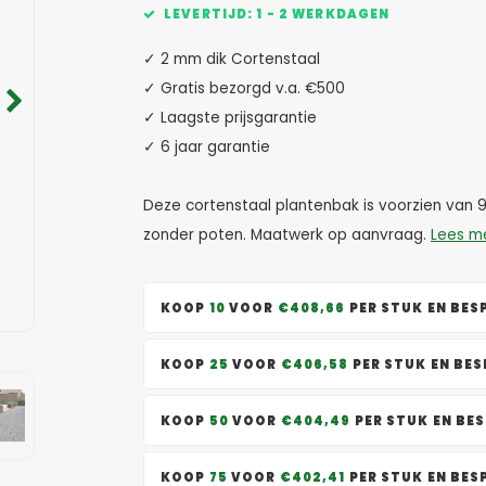
LEVERTIJD: 1 - 2 WERKDAGEN
✓ 2 mm dik Cortenstaal
✓ Gratis bezorgd v.a. €500
✓ Laagste prijsgarantie
✓ 6 jaar garantie
Deze cortenstaal plantenbak is voorzien van 
zonder poten. Maatwerk op aanvraag.
Lees m
KOOP
10
VOOR
€408,66
PER STUK EN BE
KOOP
25
VOOR
€406,58
PER STUK EN BE
KOOP
50
VOOR
€404,49
PER STUK EN BE
KOOP
75
VOOR
€402,41
PER STUK EN BE