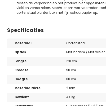
tussen de verpakking en het product niet opgesloten i
vlekken veroorzaken. Mocht er om wat voorreden toch
cortenstaal plantenbak met fijn schuurpapier op.
Specificaties
Materiaal
Cortenstaal
Opties
Met bodem / Met wielen
Lengte
120 cm
Breedte
50 cm
Hoogte
60 cm
Materiaaldikte
2 mm
Gewicht
44 kg