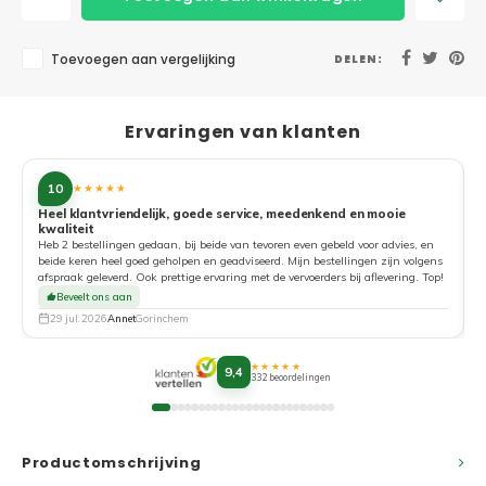
Toevoegen aan vergelijking
DELEN:
Ervaringen van klanten
10
★★★★★
Heel klantvriendelijk, goede service, meedenkend en mooie
kwaliteit
G
Heb 2 bestellingen gedaan, bij beide van tevoren even gebeld voor advies, en
beide keren heel goed geholpen en geadviseerd. Mijn bestellingen zijn volgens
afspraak geleverd. Ook prettige ervaring met de vervoerders bij aflevering. Top!
Beveelt ons aan
29 jul. 2026
Annet
Gorinchem
★★★★★
9,4
332 beoordelingen
Productomschrijving