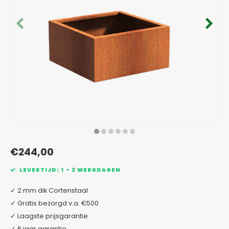
Verzinkt staal plantenbakken
Toeb
Modul
Planc
Kera
Bloe
In-Lite Ready opzetranden
Bloe
Pizz
Verfs
Buit
€244,00
LEVERTIJD: 1 - 2 WERKDAGEN
✓ 2 mm dik Cortenstaal
✓ Gratis bezorgd v.a. €500
✓ Laagste prijsgarantie
✓ 6 jaar garantie