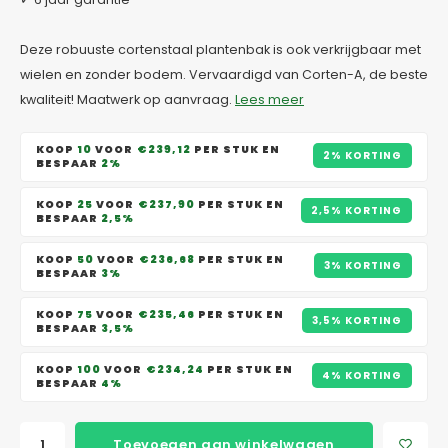
Deze robuuste cortenstaal plantenbak is ook verkrijgbaar met
wielen en zonder bodem. Vervaardigd van Corten-A, de beste
kwaliteit! Maatwerk op aanvraag.
Lees meer
KOOP
10
VOOR
€239,12
PER STUK EN
2% KORTING
BESPAAR
2%
KOOP
25
VOOR
€237,90
PER STUK EN
2,5% KORTING
BESPAAR
2,5%
KOOP
50
VOOR
€236,68
PER STUK EN
3% KORTING
BESPAAR
3%
KOOP
75
VOOR
€235,46
PER STUK EN
3,5% KORTING
BESPAAR
3,5%
KOOP
100
VOOR
€234,24
PER STUK EN
4% KORTING
BESPAAR
4%
Toevoegen aan winkelwagen