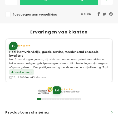
Toevoegen aan vergelijking
DELEN:
Ervaringen van klanten
10
★★★★★
Heel klantvriendelijk, goede service, meedenkend en mooie
kwaliteit
G
Heb 2 bestellingen gedaan, bij beide van tevoren even gebeld voor advies, en
beide keren heel goed geholpen en geadviseerd. Mijn bestellingen zijn volgens
afspraak geleverd. Ook prettige ervaring met de vervoerders bij aflevering. Top!
Beveelt ons aan
29 jul. 2026
Annet
Gorinchem
★★★★★
9,4
332 beoordelingen
Productomschrijving