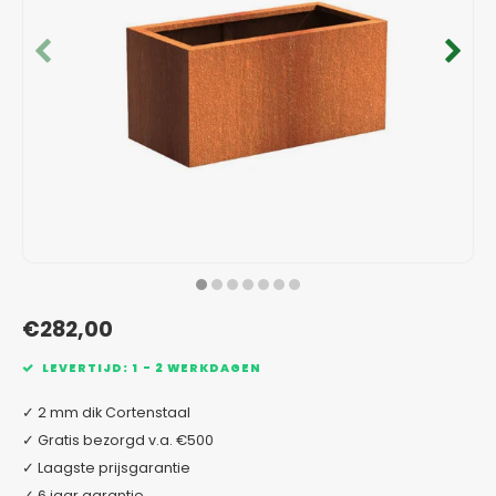
Verzinkt staal plantenbakken
Toeb
Modul
Planc
Kera
Bloe
In-Lite Ready opzetranden
Bloe
Pizz
Verfs
Buit
€282,00
LEVERTIJD: 1 - 2 WERKDAGEN
✓ 2 mm dik Cortenstaal
✓ Gratis bezorgd v.a. €500
✓ Laagste prijsgarantie
✓ 6 jaar garantie