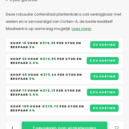
Deze robuuste cortenstaal plantenbak is ook verkrijgbaar met
wielen en is vervaardigd van Corten-A, de beste kwaliteit!
Maatwerk is op aanvraag mogelijk.
Lees meer
KOOP
10
VOOR
€276,36
PER STUK EN
2% KORTING
BESPAAR
2%
KOOP
25
VOOR
€274,95
PER STUK EN
2,5% KORTING
BESPAAR
2,5%
KOOP
50
VOOR
€273,54
PER STUK EN
3% KORTING
BESPAAR
3%
KOOP
75
VOOR
€272,13
PER STUK EN
3,5% KORTING
BESPAAR
3,5%
KOOP
100
VOOR
€270,72
PER STUK EN
4% KORTING
BESPAAR
4%
Toevoegen aan winkelwagen