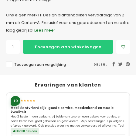
Ons eigen merk HTDesign plantenbakken vervaardigd van 2
mm dik Corten-A. Exclusief voor ons geproduceerd en nu extra
laag geprijsd!
Lees meer
Toevoegen aan winkelwagen
Toevoegen aan vergelijking
DELEN:
Ervaringen van klanten
10
★★★★★
Heel klantvriendelijk, goede service, meedenkend en mooie
kwaliteit
G
Heb 2 bestellingen gedaan, bij beide van tevoren even gebeld voor advies, en
beide keren heel goed geholpen en geadviseerd. Mijn bestellingen zijn volgens
afspraak geleverd. Ook prettige ervaring met de vervoerders bij aflevering. Top!
Beveelt ons aan