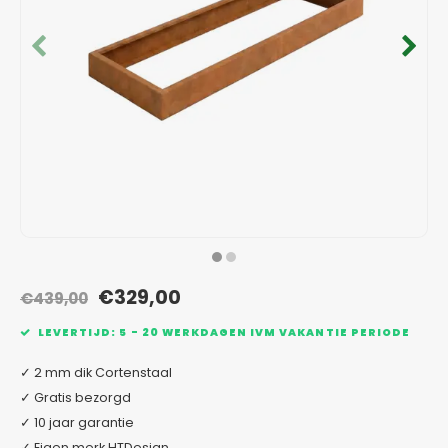
Verzinkt staal plantenbakken
Toeb
Modul
Planc
Kera
Bloe
In-Lite Ready opzetranden
Bloe
Pizz
Verfs
Buit
€329,00
€439,00
LEVERTIJD: 5 - 20 WERKDAGEN IVM VAKANTIE PERIODE
✓ 2 mm dik Cortenstaal
✓ Gratis bezorgd
✓ 10 jaar garantie
✓ Eigen merk HTDesign