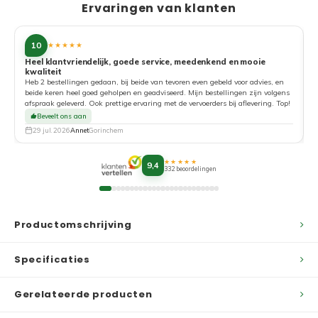
Ervaringen van klanten
10
★★★★★
Heel klantvriendelijk, goede service, meedenkend en mooie
kwaliteit
G
Heb 2 bestellingen gedaan, bij beide van tevoren even gebeld voor advies, en
beide keren heel goed geholpen en geadviseerd. Mijn bestellingen zijn volgens
afspraak geleverd. Ook prettige ervaring met de vervoerders bij aflevering. Top!
Beveelt ons aan
29 jul. 2026
Annet
Gorinchem
★★★★★
9,4
332 beoordelingen
Productomschrijving
Specificaties
Gerelateerde producten