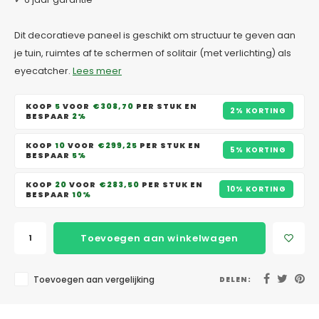
Dit decoratieve paneel is geschikt om structuur te geven aan
je tuin, ruimtes af te schermen of solitair (met verlichting) als
eyecatcher.
Lees meer
KOOP
5
VOOR
€308,70
PER STUK EN
2% KORTING
BESPAAR
2%
KOOP
10
VOOR
€299,25
PER STUK EN
5% KORTING
BESPAAR
5%
KOOP
20
VOOR
€283,50
PER STUK EN
10% KORTING
BESPAAR
10%
Toevoegen aan winkelwagen
Toevoegen aan vergelijking
DELEN: