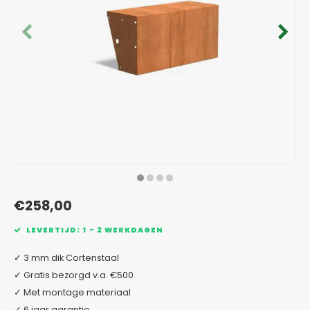
Verzinkt staal plantenbakken
Toeb
Modul
Planc
Kera
Bloe
In-Lite Ready opzetranden
Bloe
Pizz
Verfs
Buit
€258,00
LEVERTIJD: 1 - 2 WERKDAGEN
✓ 3 mm dik Cortenstaal
✓ Gratis bezorgd v.a. €500
✓ Met montage materiaal
✓ 6 jaar garantie