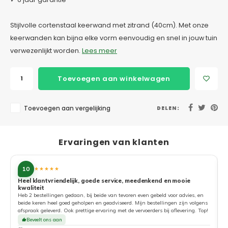
Stijlvolle cortenstaal keerwand met zitrand (40cm). Met onze
keerwanden kan bijna elke vorm eenvoudig en snel in jouw tuin
verwezenlijkt worden.
Lees meer
Toevoegen aan winkelwagen
Toevoegen aan vergelijking
DELEN:
Ervaringen van klanten
10
★★★★★
Heel klantvriendelijk, goede service, meedenkend en mooie
kwaliteit
G
Heb 2 bestellingen gedaan, bij beide van tevoren even gebeld voor advies, en
beide keren heel goed geholpen en geadviseerd. Mijn bestellingen zijn volgens
afspraak geleverd. Ook prettige ervaring met de vervoerders bij aflevering. Top!
Beveelt ons aan