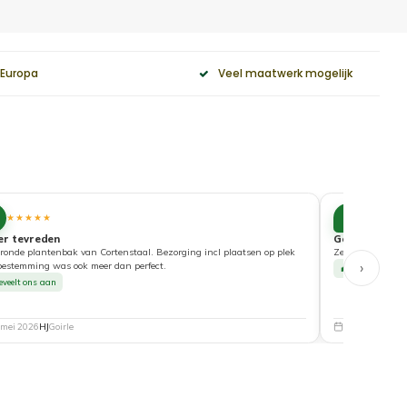
 Europa
Veel maatwerk mogelijk
10
★★★★★
★★★★
er tevreden
Goede service
ronde plantenbak van Cortenstaal. Bezorging incl plaatsen op plek
Zeer tevreden ove
›
bestemming was ook meer dan perfect.
Beveelt ons a
eveelt ons aan
 mei 2026
HJ
Goirle
5 mei 2026
Nat