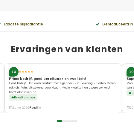
Laagste prijsgarantie
Geproduceerd in
Ervaringen van klanten
10
10
★★★★★
Prima bedrijf, goed bereikbaar en kwaliteit!
Sup
Goed bedrijf. Had even contact met eigenaar i.v.m. levering 2 Corten stalen
Mooi 
sokkels. Was uitstekend bereikbaar. Mooie kwaliteit en zware sokkels!
van 
Komt afspraken na.
B
Beveelt ons aan
21 mei 2026
Ruud
Tiel
20