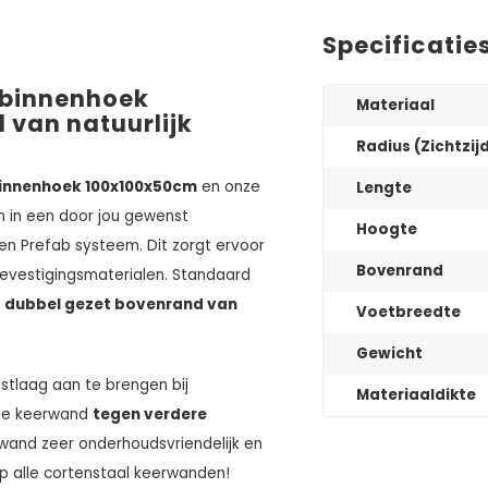
Specificatie
 binnenhoek
Materiaal
 van natuurlijk
Radius (Zichtzij
binnenhoek 100x100x50cm
en onze
Lengte
 in een door jou gewenst
Hoogte
n Prefab systeem. Dit zorgt ervoor
Bovenrand
evestigingsmaterialen. Standaard
n
dubbel gezet bovenrand van
Voetbreedte
Gewicht
tlaag aan te brengen bij
Materiaaldikte
 de keerwand
tegen verdere
wand zeer onderhoudsvriendelijk en
p alle cortenstaal keerwanden!