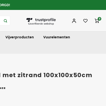
ZORGD!
0
Vijverproducten
Vuurelementen
 met zitrand 100x100x50cm
NER