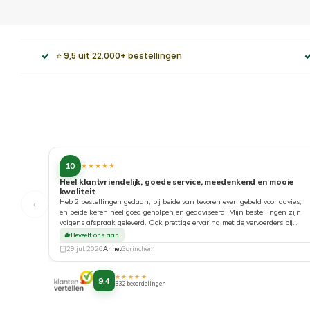
⭐ 9,5 uit 22.000+ bestellingen
10
★★★★★
Heel klantvriendelijk, goede service, meedenkend en mooie
kwaliteit
‹
Heb 2 bestellingen gedaan, bij beide van tevoren even gebeld voor advies,
en beide keren heel goed geholpen en geadviseerd. Mijn bestellingen zijn
volgens afspraak geleverd. Ook prettige ervaring met de vervoerders bij
aflevering. Top!
Beveelt ons aan
29 jul. 2026
Annet
Gorinchem
★★★★★
9,4
332 beoordelingen