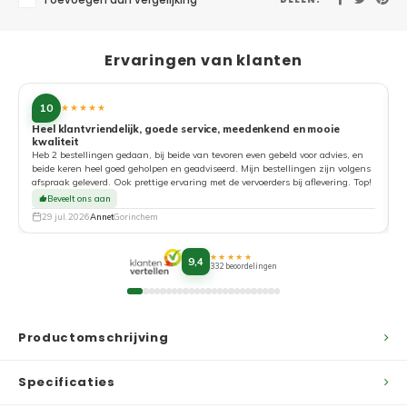
Toevoegen aan vergelijking
Ervaringen van klanten
10
★★★★★
Heel klantvriendelijk, goede service, meedenkend en mooie
kwaliteit
G
Heb 2 bestellingen gedaan, bij beide van tevoren even gebeld voor advies, en
beide keren heel goed geholpen en geadviseerd. Mijn bestellingen zijn volgens
afspraak geleverd. Ook prettige ervaring met de vervoerders bij aflevering. Top!
Beveelt ons aan
29 jul. 2026
Annet
Gorinchem
★★★★★
9,4
332 beoordelingen
Productomschrijving
Specificaties