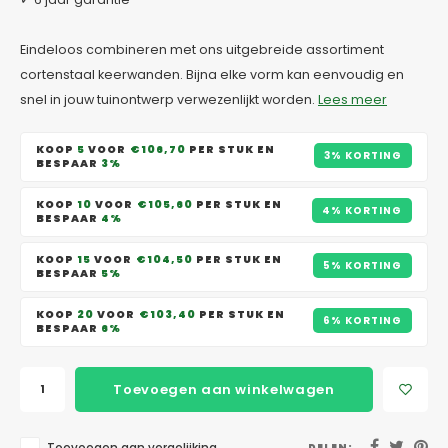
Eindeloos combineren met ons uitgebreide assortiment
cortenstaal keerwanden. Bijna elke vorm kan eenvoudig en
snel in jouw tuinontwerp verwezenlijkt worden.
Lees meer
KOOP
5
VOOR
€106,70
PER STUK EN
3% KORTING
BESPAAR
3%
KOOP
10
VOOR
€105,60
PER STUK EN
4% KORTING
BESPAAR
4%
KOOP
15
VOOR
€104,50
PER STUK EN
5% KORTING
BESPAAR
5%
KOOP
20
VOOR
€103,40
PER STUK EN
6% KORTING
BESPAAR
6%
Toevoegen aan winkelwagen
DELEN: