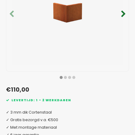
Verzinkt staal plantenbakken
Toeb
Modul
Planc
Kera
Bloe
In-Lite Ready opzetranden
Bloe
Pizz
Verfs
Buit
€110,00
LEVERTIJD: 1 - 2 WERKDAGEN
✓ 3 mm dik Cortenstaal
✓ Gratis bezorgd v.a. €500
✓ Met montage materiaal
✓ 6 jaar garantie