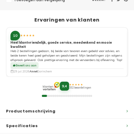
Toevoegen aan vergelijking
Ervaringen van klanten
10
★★★★★
Heel klantvriendelijk, goede service, meedenkend en mooie
kwaliteit
G
Heb 2 bestellingen gedaan, bij beide van tevoren even gebeld voor advies, en
beide keren heel goed geholpen en geadviseerd. Mijn bestellingen zijn volgens
afspraak geleverd. Ook prettige ervaring met de vervoerders bij aflevering. Top!
Beveelt ons aan
29 jul. 2026
Annet
Gorinchem
★★★★★
9,4
332 beoordelingen
Productomschrijving
Specificaties