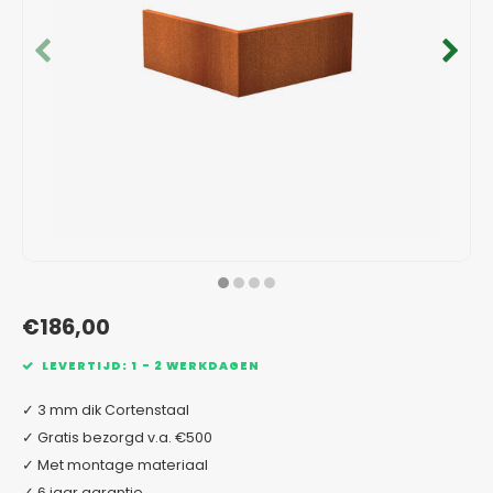
Verzinkt staal plantenbakken
Toeb
Modul
Planc
Kera
Bloe
In-Lite Ready opzetranden
Bloe
Pizz
Verfs
Buit
€186,00
LEVERTIJD: 1 - 2 WERKDAGEN
✓ 3 mm dik Cortenstaal
✓ Gratis bezorgd v.a. €500
✓ Met montage materiaal
✓ 6 jaar garantie