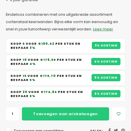
Eindeloos combineren met ons uitgebreide assortiment
cortenstaal keerwanden. Bijna elke vorm kan eenvoudig en
snel in jouw tuinontwerp verwezenlijkt worden.
Lees meer
KOOP
5
VOOR
€180,42
PER STUK EN
3% KORTING
BESPAAR
3%
KOOP
10
VOOR
€178,56
PER STUK EN
4% KORTING
BESPAAR
4%
KOOP
15
VOOR
€176,70
PER STUK EN
5% KORTING
BESPAAR
5%
KOOP
20
VOOR
€174,84
PER STUK EN
6% KORTING
BESPAAR
6%
Toevoegen aan winkelwagen
DELEN: