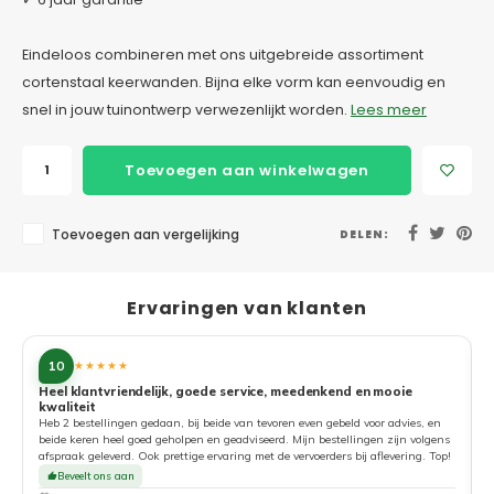
Eindeloos combineren met ons uitgebreide assortiment
cortenstaal keerwanden. Bijna elke vorm kan eenvoudig en
snel in jouw tuinontwerp verwezenlijkt worden.
Lees meer
Toevoegen aan winkelwagen
Toevoegen aan vergelijking
DELEN:
Ervaringen van klanten
10
★★★★★
Heel klantvriendelijk, goede service, meedenkend en mooie
kwaliteit
G
Heb 2 bestellingen gedaan, bij beide van tevoren even gebeld voor advies, en
beide keren heel goed geholpen en geadviseerd. Mijn bestellingen zijn volgens
afspraak geleverd. Ook prettige ervaring met de vervoerders bij aflevering. Top!
Beveelt ons aan