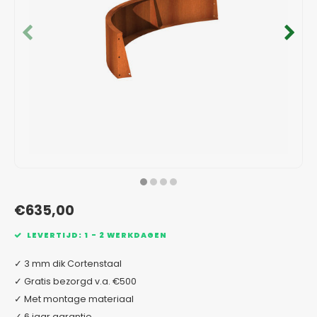
Verzinkt staal plantenbakken
Toeb
Modul
Planc
Kera
Bloe
In-Lite Ready opzetranden
Bloe
Pizz
Verfs
Buit
€635,00
LEVERTIJD: 1 - 2 WERKDAGEN
✓ 3 mm dik Cortenstaal
✓ Gratis bezorgd v.a. €500
✓ Met montage materiaal
✓ 6 jaar garantie