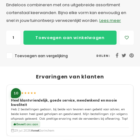
Eindeloos combineren met ons uitgebreide assortiment
cortenstaal keerwanden. Bijna elke vorm kan eenvoudig en
snel in jouw tuinontwerp verwezenlijkt worden.
Lees meer
Toevoegen aan winkelwagen
Toevoegen aan vergelijking
DELEN:
Ervaringen van klanten
10
★★★★★
Heel klantvriendelijk, goede service, meedenkend en mooie
kwaliteit
G
Heb 2 bestellingen gedaan, bij beide van tevoren even gebeld voor advies, en
beide keren heel goed geholpen en geadviseerd. Mijn bestellingen zijn volgens
afspraak geleverd. Ook prettige ervaring met de vervoerders bij aflevering. Top!
Beveelt ons aan
29 jul. 2026
Annet
Gorinchem