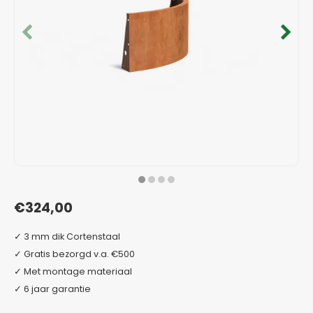
Verzinkt staal plantenbakken
Toeb
Modul
Planc
Kera
Bloe
In-Lite Ready opzetranden
Bloe
Pizz
Verfs
Buit
€324,00
✓ 3 mm dik Cortenstaal
✓ Gratis bezorgd v.a. €500
✓ Met montage materiaal
✓ 6 jaar garantie