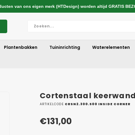
cten van ons eigen merk (HTDesign) worden altijd GRATIS BE
Plantenbakken
Tuininrichting
Waterelementen
Cortenstaal keerwan
ARTIKELCODE
CRSN2.300.500 INSIDE CORNER
€131,00