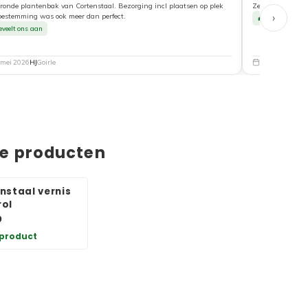
ronde plantenbak van Cortenstaal. Bezorging incl plaatsen op plek
Zeer tevreden ove
›
bestemming was ook meer dan perfect.
Beveelt ons a
eveelt ons aan
 mei 2026
HJ
Goirle
5 mei 2026
Nat
de producten
nstaal vernis
ol
0
 product