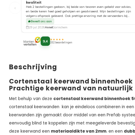
kwaliteit
‹
Heb 2 bestellingen gedaan, bij beide van tevoren even gebeld voor advies,
en beide keren heel goed geholpen en geadviseerd. Mijn bestellingen zijn
volgens afspraak geleverd. Ook prettige ervaring met de vervoerders bij
aflevering. Top!
Beveelt ons aan
29 jul. 2026
Annet
Gorinchem
★★★★★
9,4
332 beoordelingen
Beschrijving
Cortenstaal keerwand binnenhoek
Prachtige keerwand van natuurlijk
Met behulp van deze
cortenstaal keerwand binnenhoek 
cortenstaal keerwanden kan je eindeloos combineren in een
keerwanden zijn gemaakt door middel van een Prefab systeem
eenvoudig blind te koppelen zijn met meegeleverde bevesti
deze keerwand een
materiaaldikte van 2mm
. en een
dubb