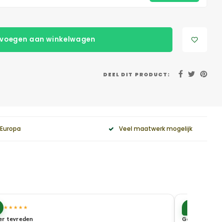
voegen aan winkelwagen
DEEL DIT PRODUCT:
 Europa
Veel maatwerk mogelijk
10
★★★★★
★★★★
er tevreden
Goede service