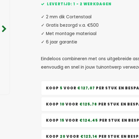
LEVERTIJD: 1 - 2 WERKDAGEN
✓ 2 mm dik Cortenstaal
✓ Gratis bezorgd v.a. €500
✓ Met montage materiaal
✓ 6 jaar garantie
Eindeloos combineren met ons uitgebreide ass
eenvoudig en snel in jouw tuinontwerp verweze
KOOP
5
VOOR
€127,07
PER STUK EN BESP
KOOP
10
VOOR
€125,76
PER STUK EN BES
KOOP
15
VOOR
€124,45
PER STUK EN BES
KOOP
20
VOOR
€123,14
PER STUK EN BES