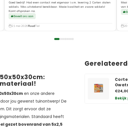
Goed bedrijf. Had even contact met eigenaar i.v.m. levering 2 Corten stalen
Mooi 
sokkels. Was uitstekend bereikbaar. Mooie kwaliteit en zware sokkels!
van 
Komt afspraken na.
B
Beveelt ons aan
21 mei 2026
Ruud
Tiel
20
Gerelateer
 50x50x30cm:
Corte
 materiaal!
Owatr
€24,0
50x50x30cm
en onze andere
Bekijk
 door jou gewenst tuinontwerp! De
. Dit zorgt ervoor dat ze
gingsmaterialen. Standaard heeft
el gezet bovenrand van 5x2,5