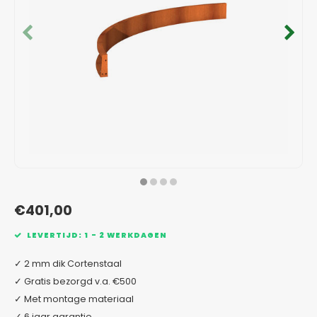
Verzinkt staal plantenbakken
Toeb
Modul
Planc
Kera
Bloe
In-Lite Ready opzetranden
Bloe
Pizz
Verfs
Buit
€401,00
LEVERTIJD: 1 - 2 WERKDAGEN
✓ 2 mm dik Cortenstaal
✓ Gratis bezorgd v.a. €500
✓ Met montage materiaal
✓ 6 jaar garantie