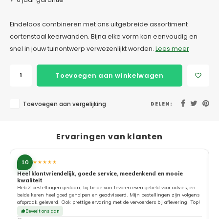
Eindeloos combineren met ons uitgebreide assortiment
cortenstaal keerwanden. Bijna elke vorm kan eenvoudig en
snel in jouw tuinontwerp verwezenlijkt worden.
Lees meer
Toevoegen aan winkelwagen
Toevoegen aan vergelijking
DELEN:
Ervaringen van klanten
10
★★★★★
Heel klantvriendelijk, goede service, meedenkend en mooie
kwaliteit
G
Heb 2 bestellingen gedaan, bij beide van tevoren even gebeld voor advies, en
beide keren heel goed geholpen en geadviseerd. Mijn bestellingen zijn volgens
afspraak geleverd. Ook prettige ervaring met de vervoerders bij aflevering. Top!
Beveelt ons aan