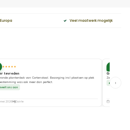
 Europa
Veel maatwerk mogelijk
10
★★★★★
★★★★
er tevreden
Goede service
ronde plantenbak van Cortenstaal. Bezorging incl plaatsen op plek
Zeer tevreden ove
›
bestemming was ook meer dan perfect.
Beveelt ons a
eveelt ons aan
 mei 2026
HJ
Goirle
5 mei 2026
Nat