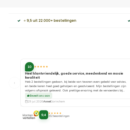
⭐ 9,5 uit 22.000+ bestellingen
10
★★★★★
Heel klantvriendelijk, goede service, meedenkend en mooie
kwaliteit
‹
Heb 2 bestellingen gedaan, bij beide van tevoren even gebeld voor advies,
en beide keren heel goed geholpen en geadviseerd. Mijn bestellingen zijn
volgens afspraak geleverd. Ook prettige ervaring met de vervoerders bij
aflevering. Top!
Beveelt ons aan
29 jul. 2026
Annet
Gorinchem
★★★★★
9,4
332 beoordelingen