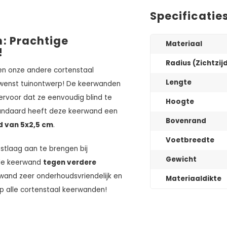
Specificatie
: Prachtige
Materiaal
!
Radius (Zichtzij
n onze andere cortenstaal
Lengte
ewenst tuinontwerp! De keerwanden
ervoor dat ze eenvoudig blind te
Hoogte
tandaard heeft deze keerwand een
Bovenrand
d van 5x2,5 cm
.
Voetbreedte
tlaag aan te brengen bij
Gewicht
 de keerwand
tegen verdere
wand zeer onderhoudsvriendelijk en
Materiaaldikte
p alle cortenstaal keerwanden!