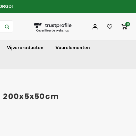
ZORGD!
0
Vijverproducten
Vuurelementen
d 200x5x50cm