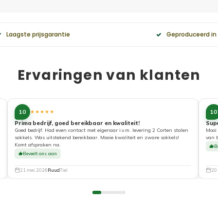
Laagste prijsgarantie
Geproduceerd in
Ervaringen van klanten
10
10
★★★★★
Prima bedrijf, goed bereikbaar en kwaliteit!
Sup
Goed bedrijf. Had even contact met eigenaar i.v.m. levering 2 Corten stalen
Mooi 
sokkels. Was uitstekend bereikbaar. Mooie kwaliteit en zware sokkels!
van 
Komt afspraken na.
B
Beveelt ons aan
21 mei 2026
Ruud
Tiel
20