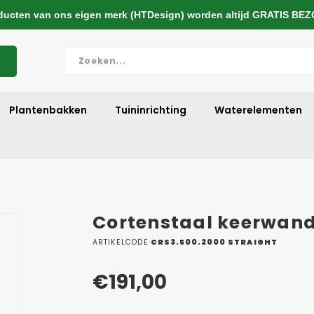
cten van ons eigen merk (HTDesign) worden altijd GRATIS BE
Plantenbakken
Tuininrichting
Waterelementen
Cortenstaal keerwan
ARTIKELCODE
CRS3.500.2000 STRAIGHT
€191,00