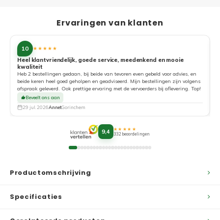
Ervaringen van klanten
10
★★★★★
Heel klantvriendelijk, goede service, meedenkend en mooie
kwaliteit
G
Heb 2 bestellingen gedaan, bij beide van tevoren even gebeld voor advies, en
beide keren heel goed geholpen en geadviseerd. Mijn bestellingen zijn volgens
afspraak geleverd. Ook prettige ervaring met de vervoerders bij aflevering. Top!
Beveelt ons aan
29 jul. 2026
Annet
Gorinchem
★★★★★
9,4
332 beoordelingen
Productomschrijving
Specificaties