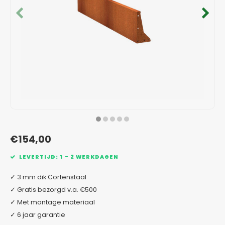
Verzinkt staal plantenbakken
Toeb
Modul
Planc
Kera
Bloe
In-Lite Ready opzetranden
Bloe
Pizz
Verfs
Buit
€154,00
LEVERTIJD: 1 - 2 WERKDAGEN
✓ 3 mm dik Cortenstaal
✓ Gratis bezorgd v.a. €500
✓ Met montage materiaal
✓ 6 jaar garantie