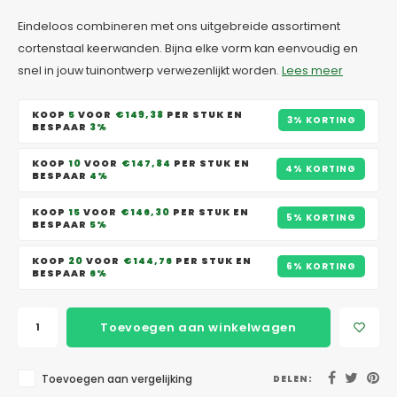
Eindeloos combineren met ons uitgebreide assortiment
cortenstaal keerwanden. Bijna elke vorm kan eenvoudig en
snel in jouw tuinontwerp verwezenlijkt worden.
Lees meer
KOOP
5
VOOR
€149,38
PER STUK EN
3% KORTING
BESPAAR
3%
KOOP
10
VOOR
€147,84
PER STUK EN
4% KORTING
BESPAAR
4%
KOOP
15
VOOR
€146,30
PER STUK EN
5% KORTING
BESPAAR
5%
KOOP
20
VOOR
€144,76
PER STUK EN
6% KORTING
BESPAAR
6%
Toevoegen aan winkelwagen
Toevoegen aan vergelijking
DELEN: