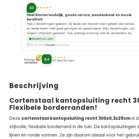
10
★★★★★
Heel klantvriendelijk, goede service, meedenkend en mooie
kwaliteit
‹
Heb 2 bestellingen gedaan, bij beide van tevoren even gebeld voor advies,
en beide keren heel goed geholpen en geadviseerd. Mijn bestellingen zijn
volgens afspraak geleverd. Ook prettige ervaring met de vervoerders bij
aflevering. Top!
Beveelt ons aan
29 jul. 2026
Annet
Gorinchem
★★★★★
9,4
332 beoordelingen
Beschrijving
Cortenstaal kantopsluiting recht 
Flexibele borderranden!
Deze
c
ortenstaal kantopsluiting recht 300x0,3x29cm
is 
stijlvolle, flexibele borderrand in de tuin. De kantopsluitinge
lijnen en ronde vormen. Ze zijn daarom ideaal voor het gebrui