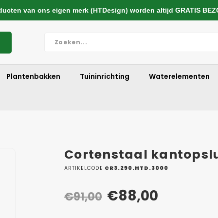
cten van ons eigen merk (HTDesign) worden altijd GRATIS BE
Plantenbakken
Tuininrichting
Waterelementen
Cortenstaal kantopsl
ARTIKELCODE
CR3.290.HTD.3000
€88,00
€91,00