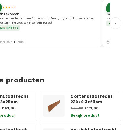
10
★★★★★
★★★★
er tevreden
Goede service
ronde plantenbak van Cortenstaal. Bezorging incl plaatsen op plek
Zeer tevreden ove
›
bestemming was ook meer dan perfect.
Beveelt ons a
eveelt ons aan
 mei 2026
HJ
Goirle
5 mei 2026
Nat
de producten
nstaal recht
Cortenstaal recht
,3x29cm
230x0,3x29cm
€43,00
€73,00
€78,00
 product
Bekijk product
nstaal hoek
Verzinkt staal recht