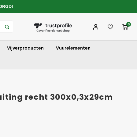
ZORGD!
0
Vijverproducten
Vuurelementen
uiting recht 300x0,3x29cm