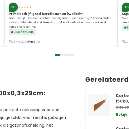
10
10
★★★★★
Prima bedrijf, goed bereikbaar en kwaliteit!
Sup
Goed bedrijf. Had even contact met eigenaar i.v.m. levering 2 Corten stalen
Mooi 
sokkels. Was uitstekend bereikbaar. Mooie kwaliteit en zware sokkels!
van 
Komt afspraken na.
B
Beveelt ons aan
21 mei 2026
Ruud
Tiel
20
Gerelateer
300x0,3x29cm:
Corte
150x0
€45,00
de perfecte oplossing voor een
Bekijk
n zijn geschikt voor rechte, gebogen
k als gazonafscheiding, het
Corte