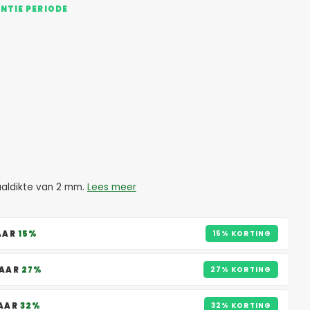
ANTIE PERIODE
aaldikte van 2 mm.
Lees meer
AAR
15%
15% KORTING
PAAR
27%
27% KORTING
PAAR
32%
32% KORTING