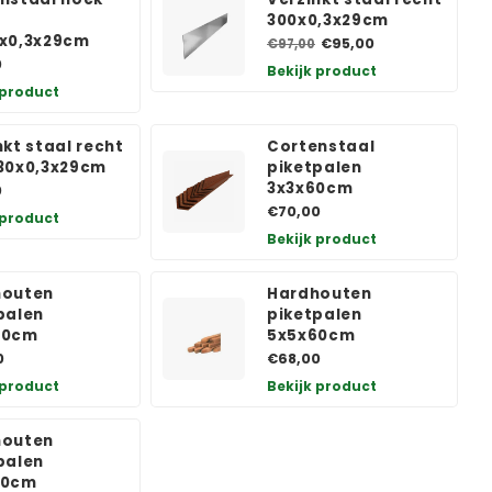
300x0,3x29cm
x0,3x29cm
€95,00
€97,00
0
Bekijk product
 product
nkt staal recht
Cortenstaal
30x0,3x29cm
piketpalen
3x3x60cm
0
€70,00
 product
Bekijk product
houten
Hardhouten
palen
piketpalen
40cm
5x5x60cm
0
€68,00
 product
Bekijk product
houten
palen
80cm