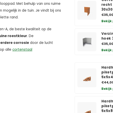
l looppad. Met behulp van ons ruime
recht
30x30
ogelijk in de tuin. Je vindt bij ons
€35,0
lette rand.
Bekijk
n-A, de beste kwaliteit op de
Verzi
uine roestkleur
. De
hoek 
erdere corrosie
door de lucht
€35,0
op alle
cortenstaal
Bekijk
Hard
piket
5x5x
€44,0
Bekijk
Hard
piket
5x5x