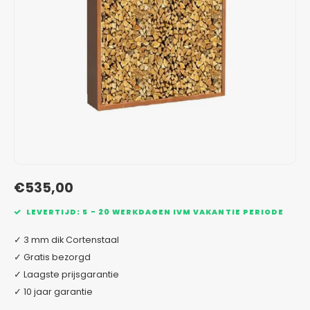
Verzinkt staal plantenbakken
Toeb
Modul
Planc
Kera
Bloe
In-Lite Ready opzetranden
Bloe
Pizz
Verfs
Buit
€535,00
LEVERTIJD: 5 - 20 WERKDAGEN IVM VAKANTIE PERIODE
✓ 3 mm dik Cortenstaal
✓ Gratis bezorgd
✓ Laagste prijsgarantie
✓ 10 jaar garantie