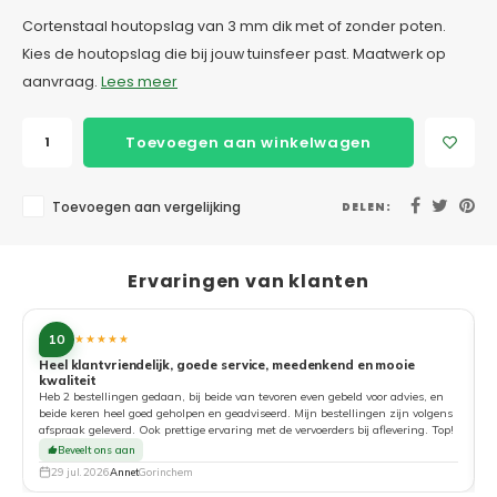
Cortenstaal houtopslag van 3 mm dik met of zonder poten.
Kies de houtopslag die bij jouw tuinsfeer past. Maatwerk op
aanvraag.
Lees meer
Toevoegen aan winkelwagen
Toevoegen aan vergelijking
DELEN:
Ervaringen van klanten
10
★★★★★
Heel klantvriendelijk, goede service, meedenkend en mooie
kwaliteit
G
Heb 2 bestellingen gedaan, bij beide van tevoren even gebeld voor advies, en
beide keren heel goed geholpen en geadviseerd. Mijn bestellingen zijn volgens
afspraak geleverd. Ook prettige ervaring met de vervoerders bij aflevering. Top!
Beveelt ons aan
29 jul. 2026
Annet
Gorinchem