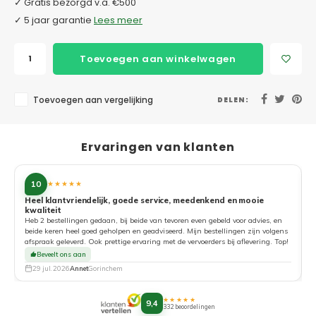
✓ Gratis bezorgd v.a. €500
✓ 5 jaar garantie
Lees meer
Toevoegen aan winkelwagen
Toevoegen aan vergelijking
DELEN:
Ervaringen van klanten
10
★★★★★
Heel klantvriendelijk, goede service, meedenkend en mooie
kwaliteit
G
Heb 2 bestellingen gedaan, bij beide van tevoren even gebeld voor advies, en
beide keren heel goed geholpen en geadviseerd. Mijn bestellingen zijn volgens
afspraak geleverd. Ook prettige ervaring met de vervoerders bij aflevering. Top!
Beveelt ons aan
29 jul. 2026
Annet
Gorinchem
★★★★★
9,4
332 beoordelingen