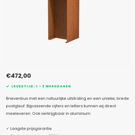
Verzinkt staal plantenbakken
Toeb
Modul
Planc
Kera
Bloe
In-Lite Ready opzetranden
Bloe
Pizz
Verfs
Buit
€472,00
LEVERTIJD: 1 - 2 WERKDAGEN
Brievenbus met een natuurlijke uitstraling en een unieke, brede
postgleuf. Bijpassende cijfers en letters kunnen wij direct
meeleveren. Ook verkrijgbaar in aluminium.
✓ Laagste prijsgarantie