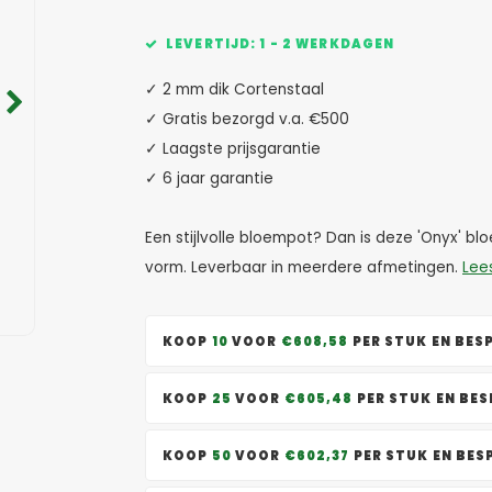
LEVERTIJD: 1 - 2 WERKDAGEN
✓ 2 mm dik Cortenstaal
✓ Gratis bezorgd v.a. €500
✓ Laagste prijsgarantie
✓ 6 jaar garantie
Een stijlvolle bloempot? Dan is deze 'Onyx' 
vorm. Leverbaar in meerdere afmetingen.
Lee
KOOP
10
VOOR
€608,58
PER STUK EN BE
KOOP
25
VOOR
€605,48
PER STUK EN BE
KOOP
50
VOOR
€602,37
PER STUK EN BE