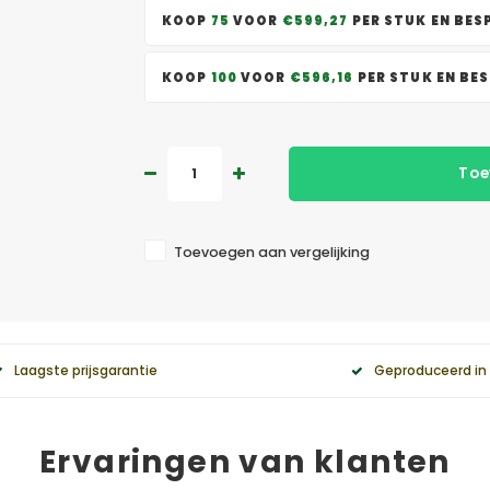
KOOP
75
VOOR
€599,27
PER STUK EN BE
KOOP
100
VOOR
€596,16
PER STUK EN BE
Toe
Toevoegen aan vergelijking
Laagste prijsgarantie
Geproduceerd in
Ervaringen van klanten