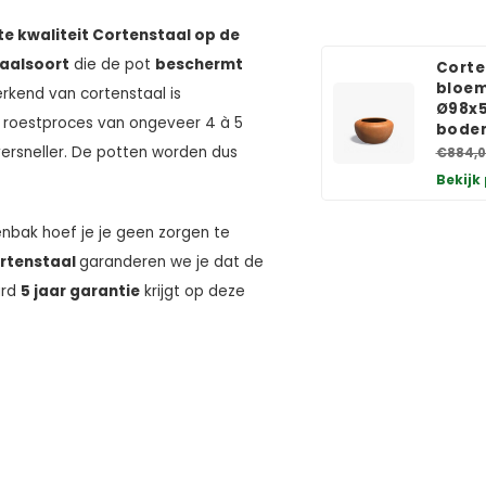
te kwaliteit Cortenstaal op de
aalsoort
die de pot
beschermt
Corte
bloem
rkend van cortenstaal is
Ø98x5
een roestproces van ongeveer 4 à 5
bode
ersneller. De potten worden dus
€884,0
Bekijk
nbak hoef je je geen zorgen te
rtenstaal
garanderen we je dat de
ard
5 jaar garantie
krijgt op deze