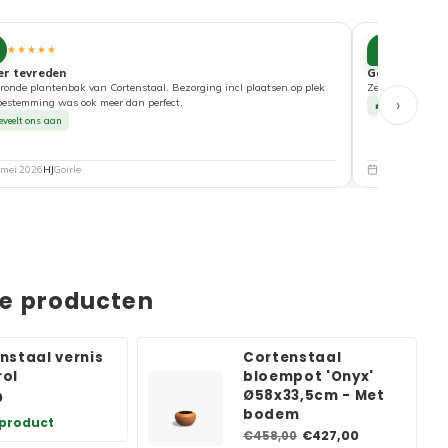
10
★★★★★
★★★★
er tevreden
Goede service
ronde plantenbak van Cortenstaal. Bezorging incl plaatsen op plek
Zeer tevreden ove
›
bestemming was ook meer dan perfect.
Beveelt ons a
eveelt ons aan
 mei 2026
HJ
Goirle
5 mei 2026
Nat
de producten
nstaal vernis
Cortenstaal
ol
bloempot 'Onyx'
Ø58x33,5cm - Met
0
bodem
 product
€427,00
€458,00