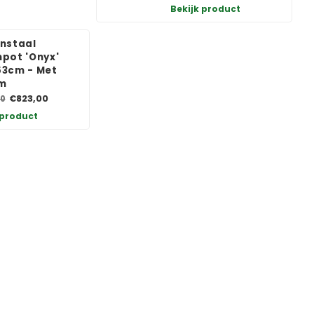
Bekijk product
nstaal
pot 'Onyx'
3cm - Met
m
€823,00
0
 product