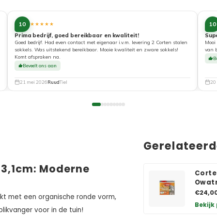
10
10
★★★★★
Prima bedrijf, goed bereikbaar en kwaliteit!
Sup
Goed bedrijf. Had even contact met eigenaar i.v.m. levering 2 Corten stalen
Mooi 
sokkels. Was uitstekend bereikbaar. Mooie kwaliteit en zware sokkels!
van 
Komt afspraken na.
B
Beveelt ons aan
21 mei 2026
Ruud
Tiel
20
Gerelateer
43,1cm: Moderne
Corte
Owatr
€24,0
rkt met een organische ronde vorm,
Bekijk
likvanger voor in de tuin!