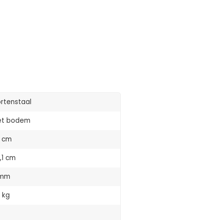
rtenstaal
et bodem
 cm
,1 cm
 mm
 kg