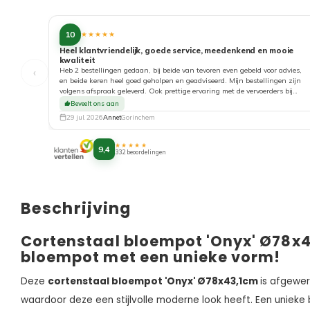
10
★★★★★
Heel klantvriendelijk, goede service, meedenkend en mooie
kwaliteit
‹
Heb 2 bestellingen gedaan, bij beide van tevoren even gebeld voor advies,
en beide keren heel goed geholpen en geadviseerd. Mijn bestellingen zijn
volgens afspraak geleverd. Ook prettige ervaring met de vervoerders bij
aflevering. Top!
Beveelt ons aan
29 jul. 2026
Annet
Gorinchem
★★★★★
9,4
332 beoordelingen
Beschrijving
Cortenstaal bloempot 'Onyx' Ø78x
bloempot met een unieke vorm!
Deze
cortenstaal bloempot 'Onyx' Ø78x43,1cm
is afgewe
waardoor deze een stijlvolle moderne look heeft. Een unieke b