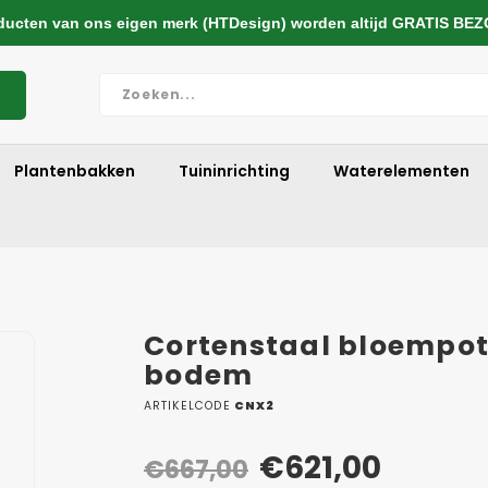
cten van ons eigen merk (HTDesign) worden altijd GRATIS BE
Plantenbakken
Tuininrichting
Waterelementen
Cortenstaal bloempot
bodem
ARTIKELCODE
CNX2
€621,00
€667,00