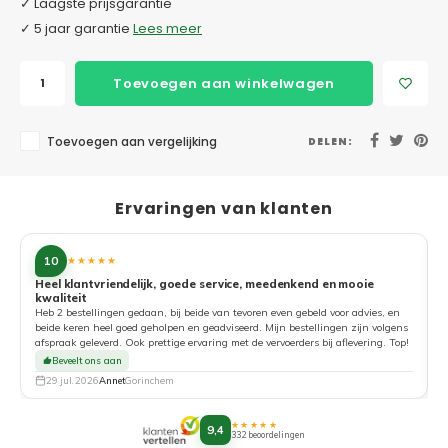
✓ Laagste prijsgarantie
✓ 5 jaar garantie
Lees meer
Toevoegen aan winkelwagen
Toevoegen aan vergelijking
DELEN:
Ervaringen van klanten
10
★★★★★
Heel klantvriendelijk, goede service, meedenkend en mooie
kwaliteit
G
Heb 2 bestellingen gedaan, bij beide van tevoren even gebeld voor advies, en
beide keren heel goed geholpen en geadviseerd. Mijn bestellingen zijn volgens
afspraak geleverd. Ook prettige ervaring met de vervoerders bij aflevering. Top!
Beveelt ons aan
29 jul. 2026
Annet
Gorinchem
★★★★★
9,4
332 beoordelingen