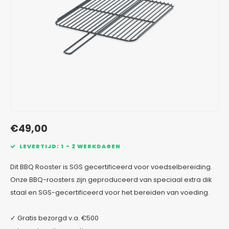
Verzinkt staal plantenbakken
Toeb
Modul
Planc
Kera
Bloe
In-Lite Ready opzetranden
Bloe
Pizz
Verfs
Buit
€49,00
LEVERTIJD: 1 - 2 WERKDAGEN
Dit BBQ Rooster is SGS gecertificeerd voor voedselbereiding.
Onze BBQ-roosters zijn geproduceerd van speciaal extra dik
staal en SGS-gecertificeerd voor het bereiden van voeding.
✓ Gratis bezorgd v.a. €500