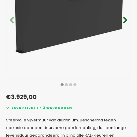
Verzinkt staal plantenbakken
Toeb
Modul
Planc
Kera
Bloe
In-Lite Ready opzetranden
Bloe
Pizz
Verfs
Buit
€3.929,00
LEVERTIJD: 1 - 2 WERKDAGEN
Sfeervolle vijvermuur van aluminium. Beschermd tegen
corrosie door een duurzame poedercoating, dus een lange
levensduur gegarandeerd! In bijna alle RAL-kleuren en