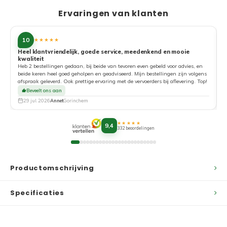
Ervaringen van klanten
10
★★★★★
Heel klantvriendelijk, goede service, meedenkend en mooie
kwaliteit
G
Heb 2 bestellingen gedaan, bij beide van tevoren even gebeld voor advies, en
beide keren heel goed geholpen en geadviseerd. Mijn bestellingen zijn volgens
afspraak geleverd. Ook prettige ervaring met de vervoerders bij aflevering. Top!
Beveelt ons aan
29 jul. 2026
Annet
Gorinchem
★★★★★
9,4
332 beoordelingen
Productomschrijving
Specificaties